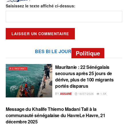
Saisissez le texte affiché ci-dessus:
BES BI LE JOUR
Politique
Mauritanie : 22 Sénégalais
A L'INSTANT
secourus après 25 jours de
dérive, plus de 100 migrants
portés disparus
BY
ASSANE
18/07/2026
1.5K
Message du Khalife Thierno Madani Tall à la
A L'INSTANT
communauté sénégalaise du HavreLe Havre, 21
décembre 2025