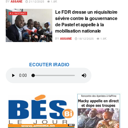
BY
ASSANE
21/12/2025
1.8K
Le FDR dresse un réquisitoire
A L'INSTANT
sévère contre la gouvernance
de Pastef et appelle à la
mobilisation nationale
BY
ASSANE
18/12/2025
1.9K
ECOUTER IRADIO