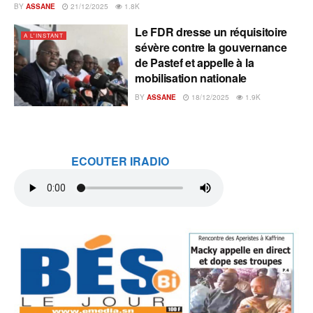
BY
ASSANE
21/12/2025
1.8K
Le FDR dresse un réquisitoire
A L'INSTANT
sévère contre la gouvernance
de Pastef et appelle à la
mobilisation nationale
BY
ASSANE
18/12/2025
1.9K
ECOUTER IRADIO