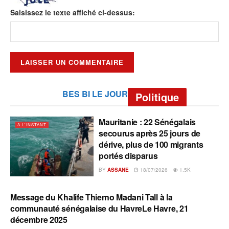
Saisissez le texte affiché ci-dessus:
BES BI LE JOUR
Politique
Mauritanie : 22 Sénégalais
A L'INSTANT
secourus après 25 jours de
dérive, plus de 100 migrants
portés disparus
BY
ASSANE
18/07/2026
1.5K
Message du Khalife Thierno Madani Tall à la
A L'INSTANT
communauté sénégalaise du HavreLe Havre, 21
décembre 2025