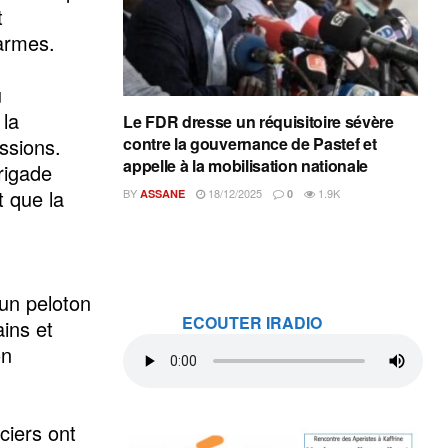
t
darmes.
u
 la
Le FDR dresse un réquisitoire sévère
issions.
contre la gouvernance de Pastef et
appelle à la mobilisation nationale
rigade
t que la
BY
18/12/2025
1.9K
ASSANE
0
’un peloton
ECOUTER IRADIO
ains et
on
ciers ont