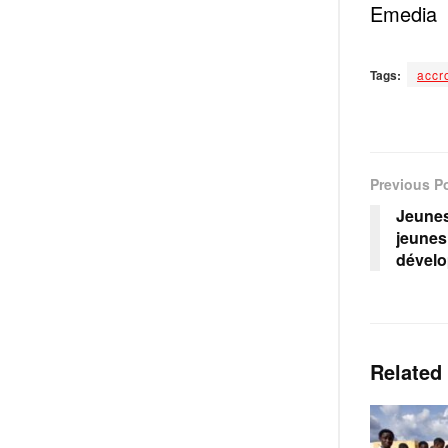
Emedia
Tags:
accr
Previous P
Jeunes
jeunes 
dével
Related