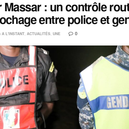
 Massar : un contrôle rout
ochage entre police et ge
0
n
A L'INSTANT
,
ACTUALITÉS
,
UNE