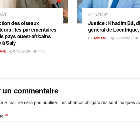
TANT
A L'INSTANT
ction des oiseaux
Justice : Khadim Bâ, d
teurs : les parlementaires
général de Locafrique, 
is pays ouest-africains
BY
07/08/2026
ASSANE
s à Saly
07/08/2026
1.4K
ANE
r un commentaire
e e-mail ne sera pas publiée.
Les champs obligatoires sont indiqués 
re
*