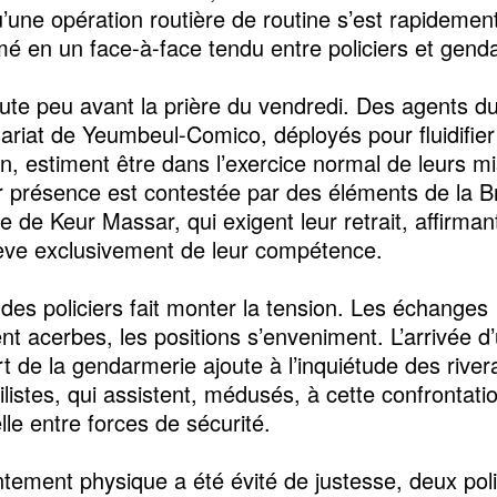
qu’une opération routière de routine s’est rapidemen
mé en un face-à-face tendu entre policiers et gen
ute peu avant la prière du vendredi. Des agents d
riat de Yeumbeul-Comico, déployés pour fluidifier
on, estiment être dans l’exercice normal de leurs m
r présence est contestée par des éléments de la B
ale de Keur Massar, qui exigent leur retrait, affirman
ève exclusivement de leur compétence.
 des policiers fait monter la tension. Les échanges
nt acerbes, les positions s’enveniment. L’arrivée d
t de la gendarmerie ajoute à l’inquiétude des river
listes, qui assistent, médusés, à cette confrontati
lle entre forces de sécurité.
ontement physique a été évité de justesse, deux poli