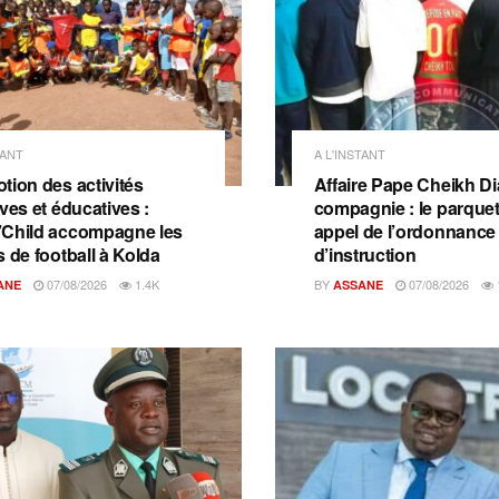
TANT
A L'INSTANT
tion des activités
Affaire Pape Cheikh Dia
ves et éducatives :
compagnie : le parquet 
Child accompagne les
appel de l’ordonnance
s de football à Kolda
d’instruction
07/08/2026
1.4K
BY
07/08/2026
ANE
ASSANE