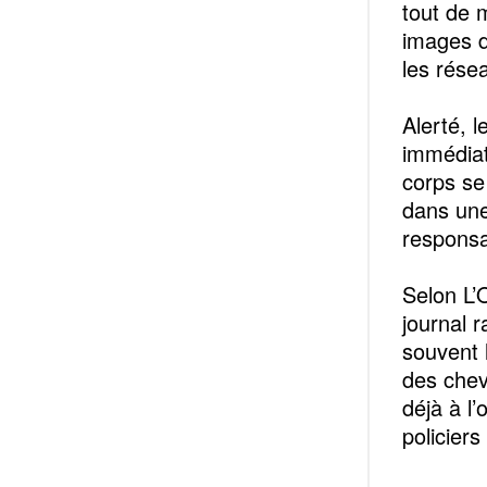
tout de 
images d
les résea
Alerté, 
immédiat
corps se
dans une
responsab
Selon L’
journal r
souvent 
des che
déjà à l
policier