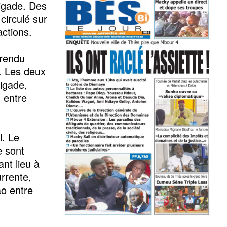
igade. Des
circulé sur
actions.
 rendu
. Les deux
rigade,
 entre
l. Le
e sont
nt lieu à
rrente,
ao entre