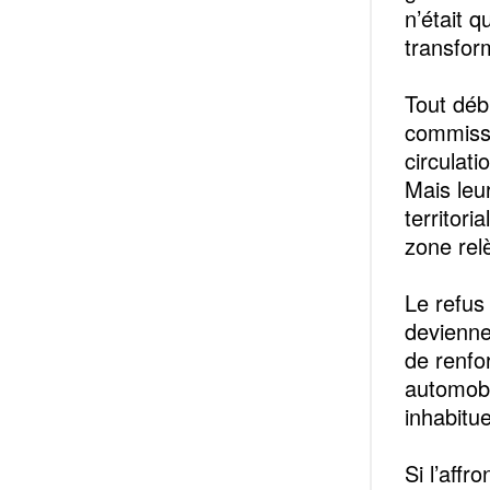
n’était 
transfor
Tout déb
commissa
circulati
Mais leu
territori
zone rel
Le refus
devienne
de renfor
automobi
inhabitue
Si l’affr