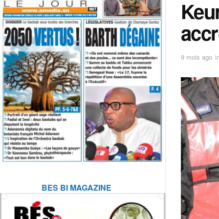
Keur
accr
9 mois ago
i
BES BI MAGAZINE