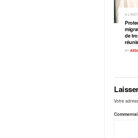
A L'INS
Prote
migra
de tro
réuni
BY
ASS
Laisse
Votre adress
Commentai