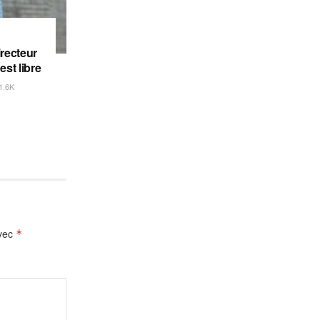
irecteur
est libre
1.6K
avec
*