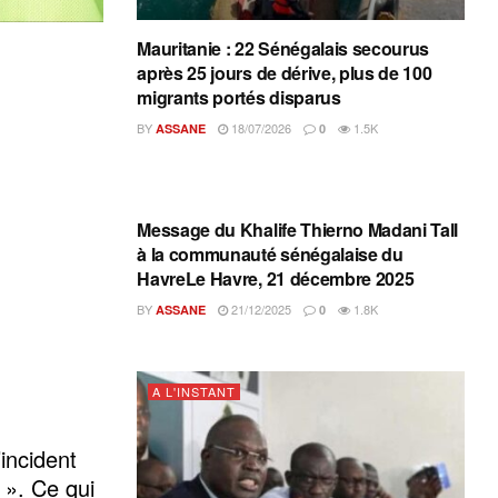
Mauritanie : 22 Sénégalais secourus
après 25 jours de dérive, plus de 100
migrants portés disparus
BY
18/07/2026
1.5K
ASSANE
0
A L'INSTANT
Message du Khalife Thierno Madani Tall
à la communauté sénégalaise du
HavreLe Havre, 21 décembre 2025
BY
21/12/2025
1.8K
ASSANE
0
A L'INSTANT
’incident
 ». Ce qui