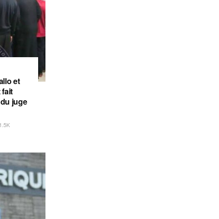
llo et
fait
 du juge
1.5K