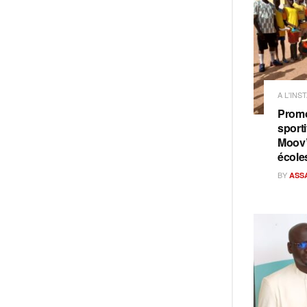
A L'INS
Promo
sporti
Moov’
école
BY
ASS