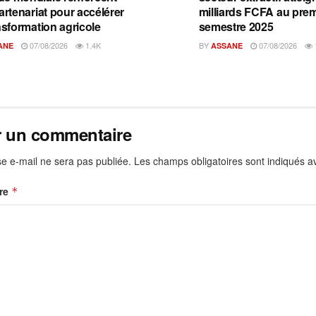
artenariat pour accélérer
milliards FCFA au prem
nsformation agricole
semestre 2025
07/08/2026
1.4K
BY
07/08/2026
ANE
ASSANE
r un commentaire
e e-mail ne sera pas publiée.
Les champs obligatoires sont indiqués 
re
*