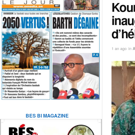
Koun
inau
d’h
1 an ago
in
A
BES BI MAGAZINE