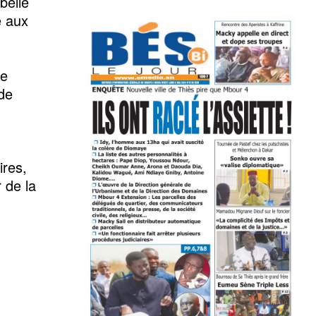
belle
e aux
ne
 de
ires,
 de la