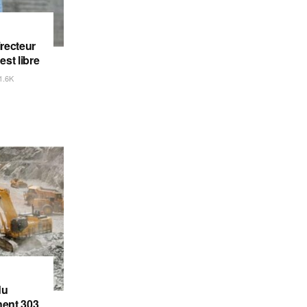
irecteur
est libre
1.6K
du
gnent 303