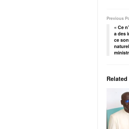
Previous P
« Ce n’
a des 
ce so
naturel
ministr
Related