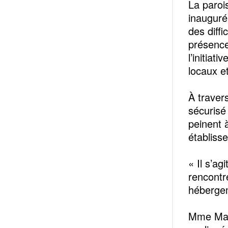
La paroi
inauguré
des diff
présence
l’initiat
locaux e
À travers
sécurisé
peinent 
établiss
« Il s’ag
rencontre
hébergem
Mme Maïm