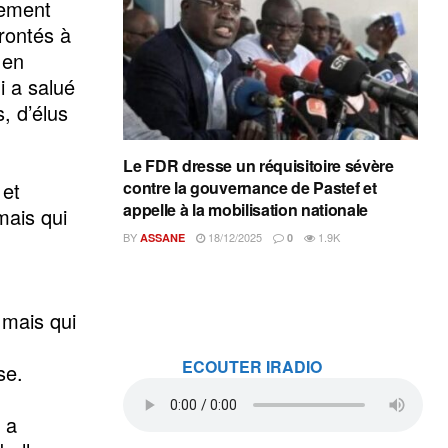
lement
rontés à
 en
i a salué
s, d’élus
Le FDR dresse un réquisitoire sévère
 et
contre la gouvernance de Pastef et
appelle à la mobilisation nationale
mais qui
BY
18/12/2025
1.9K
ASSANE
0
 mais qui
ECOUTER IRADIO
se.
 a