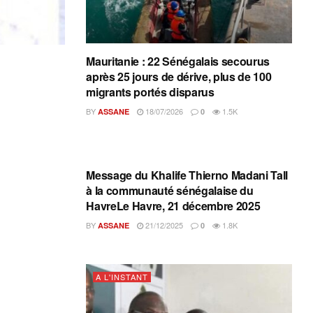
Mauritanie : 22 Sénégalais secourus
après 25 jours de dérive, plus de 100
migrants portés disparus
BY
18/07/2026
1.5K
ASSANE
0
A L'INSTANT
Message du Khalife Thierno Madani Tall
à la communauté sénégalaise du
HavreLe Havre, 21 décembre 2025
BY
21/12/2025
1.8K
ASSANE
0
A L'INSTANT