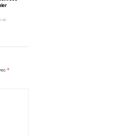
ier
1.4K
avec
*