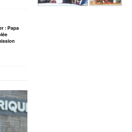
r : Papa
blée
mission