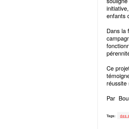
souligné 
initiati
enfants 
Dans la 
campagne
fonctionn
pérennit
Ce proje
témoigne
réussite
Par Boub
Tags:
des é