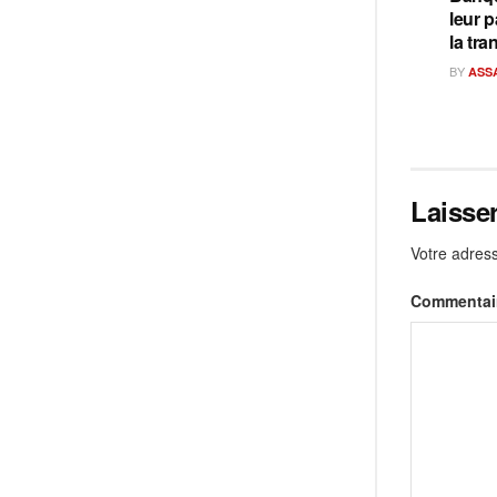
leur p
la tra
BY
ASS
Laisse
Votre adress
Commentai