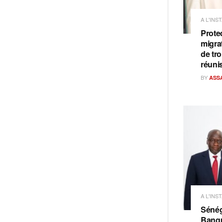
A L'INS
Prote
migra
de tro
réuni
BY
ASS
A L'INS
Sénég
Banqu