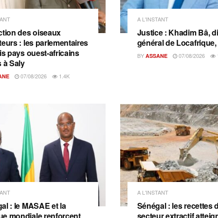
TANT
A L'INSTANT
ction des oiseaux
Justice : Khadim Bâ, d
teurs : les parlementaires
général de Locafrique, 
is pays ouest-africains
BY
07/08/2026
ASSANE
s à Saly
07/08/2026
1.4K
ANE
TANT
A L'INSTANT
al : le MASAE et la
Sénégal : les recettes 
e mondiale renforcent
secteur extractif attei