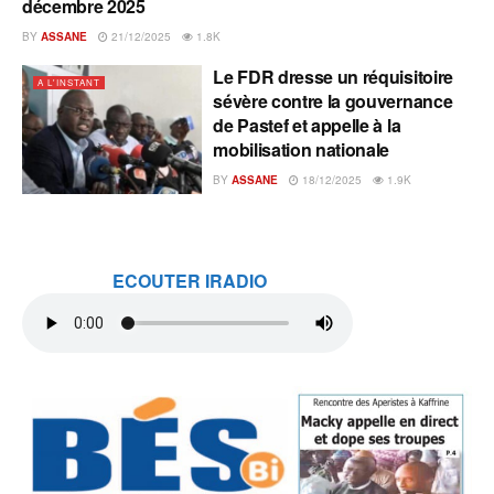
décembre 2025
BY
ASSANE
21/12/2025
1.8K
Le FDR dresse un réquisitoire
A L'INSTANT
sévère contre la gouvernance
de Pastef et appelle à la
mobilisation nationale
BY
ASSANE
18/12/2025
1.9K
ECOUTER IRADIO