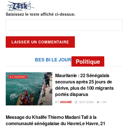
Saisissez le texte affiché ci-dessus:
BES BI LE JOUR
Politique
Mauritanie : 22 Sénégalais
A L'INSTANT
secourus après 25 jours de
dérive, plus de 100 migrants
portés disparus
BY
ASSANE
18/07/2026
1.5K
Message du Khalife Thierno Madani Tall à la
A L'INSTANT
communauté sénégalaise du HavreLe Havre, 21