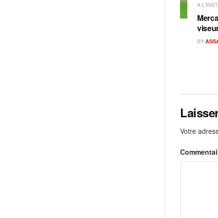
A L'INS
Merca
viseu
BY
ASS
Laisse
Votre adress
Commentai