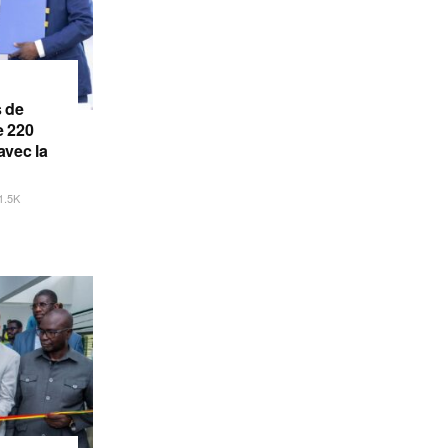
s de
e 220
avec la
1.5K