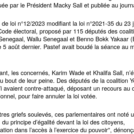
e par le Président Macky Sall et publiée au journal
 de loi n°12/2023 modifiant la loi n°2021-35 du 23 j
Code électoral, proposé par 115 députés des coalit
enegaal, Wallu Senegaal et Benno Bokk Yakaar (B
e 5 août dernier. Pastef avait boudé la séance au
ant, les concernés, Karim Wade et Khalifa Sall, n’é
u bout de leur peine. Des députés de la coalition 
 avaient contre-attaqué, déposant un recours au c
ionnel, pour faire annuler la loi votée.
tres griefs soulevés, ces parlementaires ont noté 
n du principe d’égalité devant la loi des citoyens,
nation dans l’accès à l’exercice du pouvoir”, dénonç