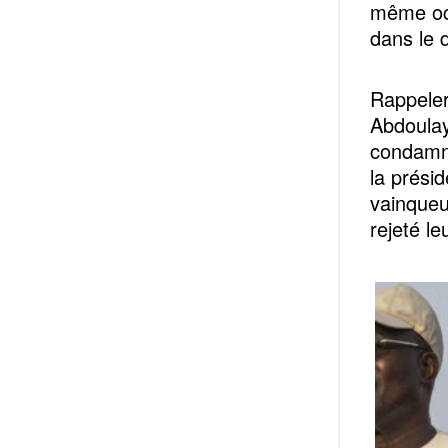
même occ
dans le d
Rappeler 
Abdoulay
condamna
la présid
vainqueu
rejeté le