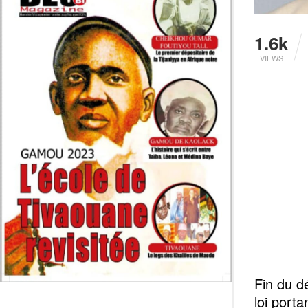
1.6k
VIEWS
Fin du dé
loi porta