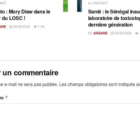
TANT
A L'INSTANT
to : Mory Diaw dans le
Santé : le Sénégal ina
r du LOSC !
laboratoire de toxicolo
dernière génération
06/08/2026
1.4K
ANE
BY
06/08/2026
ASSANE
r un commentaire
e e-mail ne sera pas publiée.
Les champs obligatoires sont indiqués 
re
*