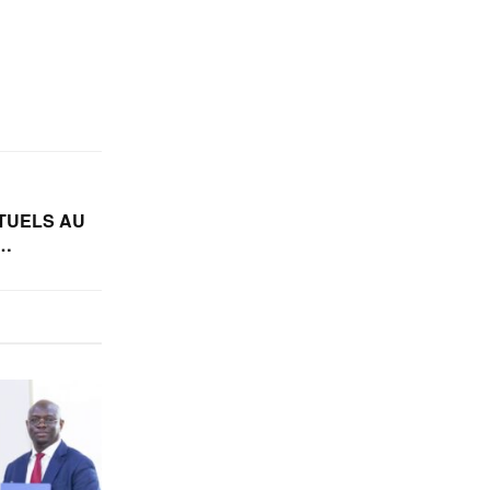
CTUELS AU
 …