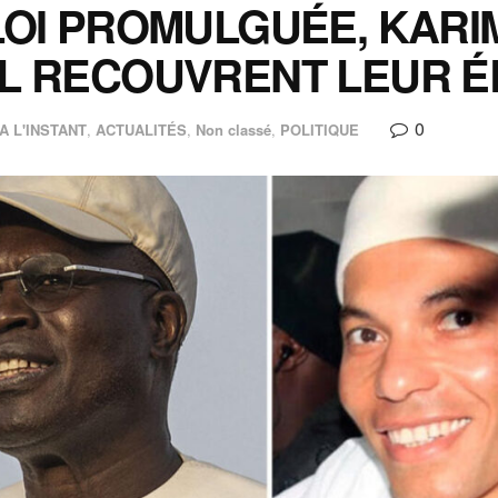
LOI PROMULGUÉE, KARI
L RECOUVRENT LEUR ÉL
0
A L'INSTANT
,
ACTUALITÉS
,
Non classé
,
POLITIQUE