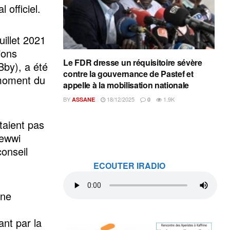
 officiel.
uillet 2021
ions
Le FDR dresse un réquisitoire sévère
by), a été
contre la gouvernance de Pastef et
 moment du
appelle à la mobilisation nationale
BY
18/12/2025
1.9K
ASSANE
0
taient pas
Yewwi
onseil
ECOUTER IRADIO
une
ant par la