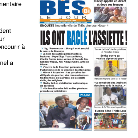
mentaire
ident
ur
oncourir à
r
nel a