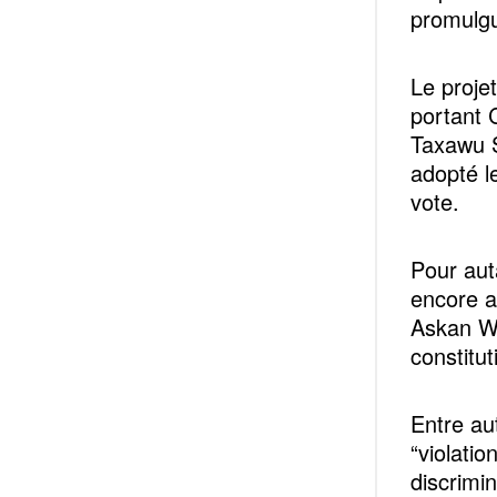
promulgué
Le projet
portant 
Taxawu S
adopté l
vote.
Pour aut
encore a
Askan Wi
constitut
Entre au
“violatio
discrimi