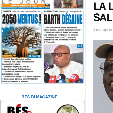
LA 
SAL
3 ans ago
in
BES BI MAGAZINE