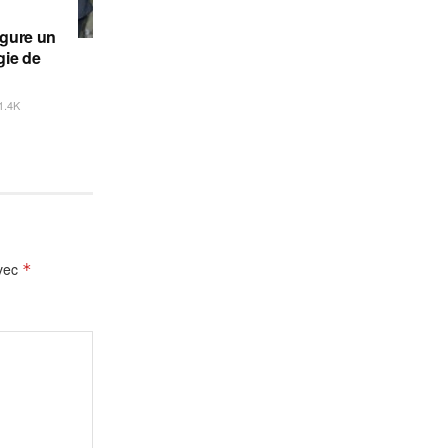
ugure un
gie de
1.4K
avec
*