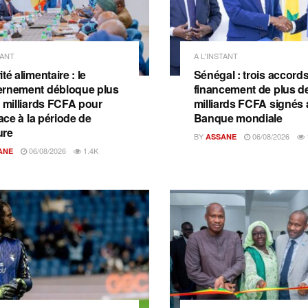
TANT
A L'INSTANT
té alimentaire : le
Sénégal : trois accord
rnement débloque plus
financement de plus d
2 milliards FCFA pour
milliards FCFA signés 
face à la période de
Banque mondiale
ure
BY
06/08/2026
ASSANE
06/08/2026
1.4K
ANE