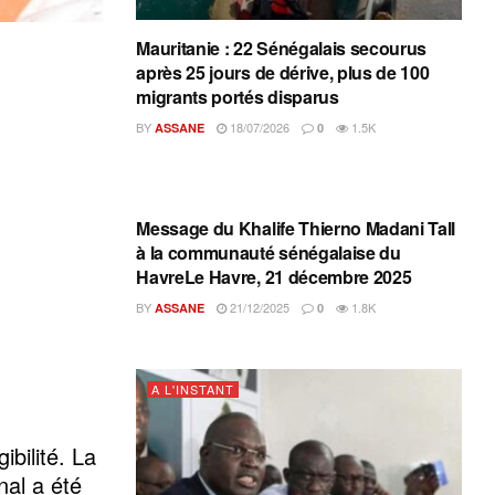
Mauritanie : 22 Sénégalais secourus
après 25 jours de dérive, plus de 100
migrants portés disparus
BY
18/07/2026
1.5K
ASSANE
0
A L'INSTANT
Message du Khalife Thierno Madani Tall
à la communauté sénégalaise du
HavreLe Havre, 21 décembre 2025
BY
21/12/2025
1.8K
ASSANE
0
A L'INSTANT
ibilité. La
nal a été