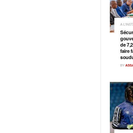
A L'INS
Sécuri
gouve
de 7,
faire 
soud
BY
ASS