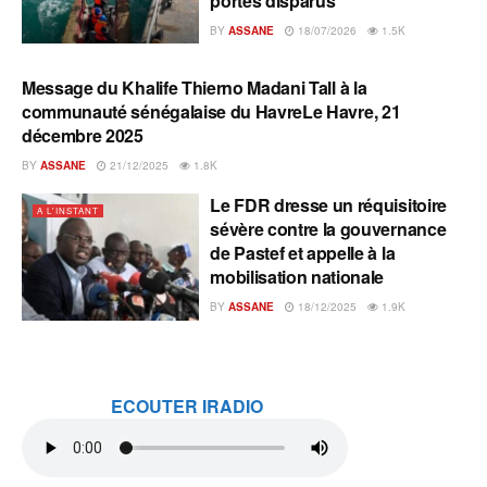
portés disparus
BY
ASSANE
18/07/2026
1.5K
Message du Khalife Thierno Madani Tall à la
A L'INSTANT
communauté sénégalaise du HavreLe Havre, 21
décembre 2025
BY
ASSANE
21/12/2025
1.8K
Le FDR dresse un réquisitoire
A L'INSTANT
sévère contre la gouvernance
de Pastef et appelle à la
mobilisation nationale
BY
ASSANE
18/12/2025
1.9K
ECOUTER IRADIO