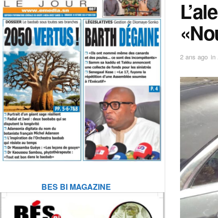
L’al
«Nou
2 ans ago
in
BES BI MAGAZINE