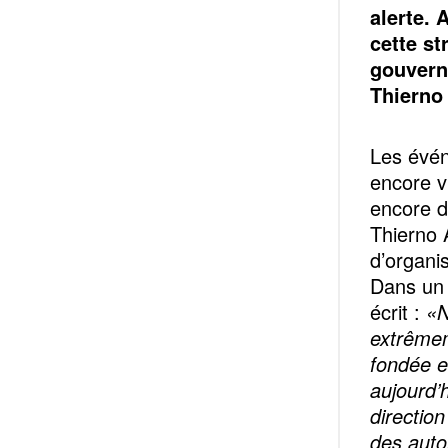
alerte. 
cette st
gouverne
Thierno
Les évén
encore vi
encore da
Thierno 
d’organi
Dans un 
écrit :
«N
extrêmem
fondée 
aujourd’h
directio
des autor