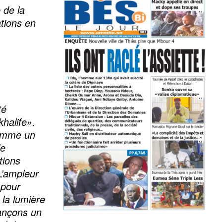
 de la
ations en
té
khalife».
comme un
de
tions
L’ampleur
 pour
 la lumière
lançons un