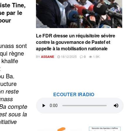
iste Tine,
se par le
pour
Le FDR dresse un réquisitoire sévère
contre la gouvernance de Pastef et
unass sont
appelle à la mobilisation nationale
 qui règne
BY
18/12/2025
1.9K
ASSANE
0
 khalife
t
ou Ba.
ructure
n reste
ECOUTER IRADIO
unass
 Ba compte
est sous la
tiative
.