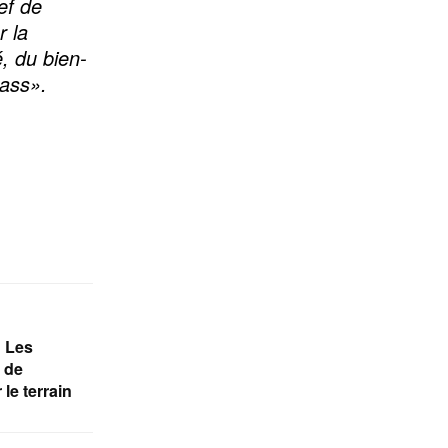
ef de
r la
é, du bien-
nass».
: Les
t de
 le terrain