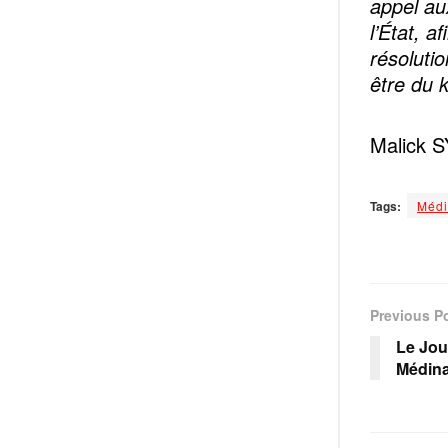
appel au
l’État, a
résolutio
être du 
Malick S
Tags:
Médi
Previous P
Le Jou
Médin