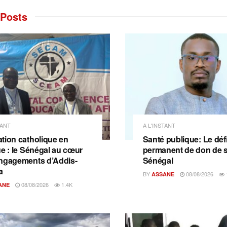
Posts
TANT
A L'INSTANT
tion catholique en
Santé publique: Le déf
ue : le Sénégal au cœur
permanent de don de 
ngagements d’Addis-
Sénégal
a
BY
08/08/2026
ASSANE
08/08/2026
1.4K
ANE