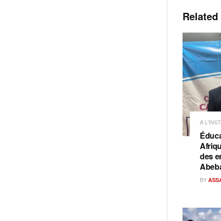
Related
A L'INS
Éduca
Afriq
des e
Abeb
BY
ASS