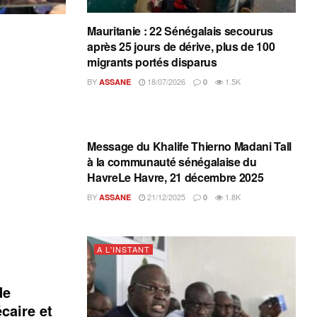
Mauritanie : 22 Sénégalais secourus
après 25 jours de dérive, plus de 100
migrants portés disparus
BY
18/07/2026
1.5K
ASSANE
0
A L'INSTANT
Message du Khalife Thierno Madani Tall
à la communauté sénégalaise du
HavreLe Havre, 21 décembre 2025
BY
21/12/2025
1.8K
ASSANE
0
A L'INSTANT
de
caire et