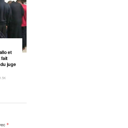
llo et
fait
 du juge
1.5K
avec
*