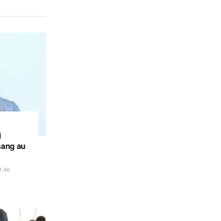
i
sang au
1.4K