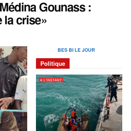
e Médina Gounass :
 la crise»
BES BI LE JOUR
Politique
A L'INSTANT