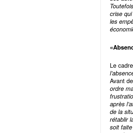
Toutefoi
crise qui
les empê
économi
«Absence
Le cadre
l’absence
Avant de
ordre ma
frustrati
après l’
de la si
rétablir 
soit fait