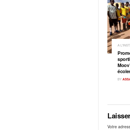
A L'INS
Promo
sporti
Moov’
école
BY
ASS
Laisse
Votre adress