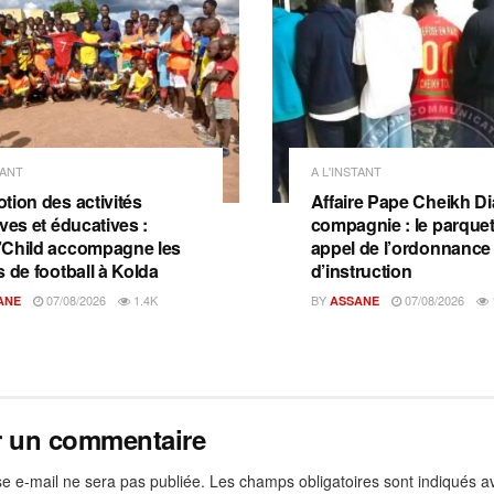
TANT
A L'INSTANT
tion des activités
Affaire Pape Cheikh Dia
ves et éducatives :
compagnie : le parquet 
Child accompagne les
appel de l’ordonnance
s de football à Kolda
d’instruction
07/08/2026
1.4K
BY
07/08/2026
ANE
ASSANE
r un commentaire
e e-mail ne sera pas publiée.
Les champs obligatoires sont indiqués 