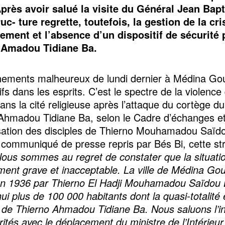
Après avoir salué la visite du Général Jean Bapt
ruc- ture regrette, toutefois, la gestion de la cri
ment et l’absence d’un dispositif de sécurité 
 Amadou Tidiane Ba.
ements malheureux de lundi dernier à Médina Go
fs dans les esprits. C’est le spectre de la violence
ns la cité religieuse après l’attaque du cortège du
Ahmadou Tidiane Ba, selon le Cadre d’échanges e
sation des disciples de Thierno Mouhamadou Saïd
communiqué de presse repris par Bés Bi, cette st
ous sommes au regret de constater que la situatio
ent grave et inacceptable. La ville de Médina Go
en 1936 par Thierno El Hadji Mouhamadou Saïdou
ui plus de 100 000 habitants dont la quasi-totalité 
n de Thierno Ahmadou Tidiane Ba. Nous saluons l’ini
ités avec le déplacement du ministre de l’Intérieur