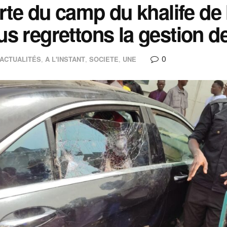
erte du camp du khalife d
s regrettons la gestion de
0
ACTUALITÉS
,
A L'INSTANT
,
SOCIETE
,
UNE