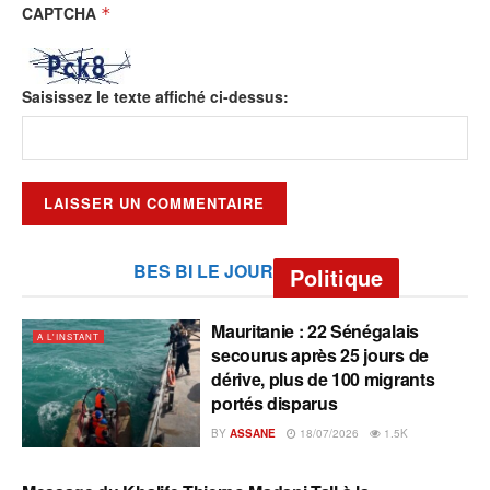
CAPTCHA
*
Saisissez le texte affiché ci-dessus:
BES BI LE JOUR
Politique
Mauritanie : 22 Sénégalais
A L'INSTANT
secourus après 25 jours de
dérive, plus de 100 migrants
portés disparus
BY
ASSANE
18/07/2026
1.5K