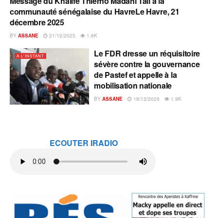
Message du Khalife Thierno Madani Tall à la
A L'INSTANT
communauté sénégalaise du HavreLe Havre, 21
décembre 2025
BY
ASSANE
21/12/2025
1.8K
Le FDR dresse un réquisitoire
A L'INSTANT
sévère contre la gouvernance
de Pastef et appelle à la
mobilisation nationale
BY
ASSANE
18/12/2025
1.9K
ECOUTER IRADIO