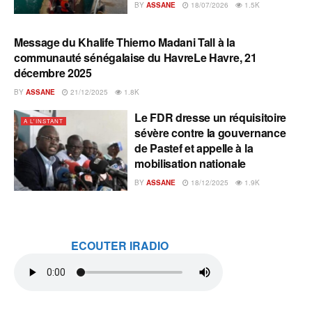
BY
ASSANE
18/07/2026
1.5K
Message du Khalife Thierno Madani Tall à la
A L'INSTANT
communauté sénégalaise du HavreLe Havre, 21
décembre 2025
BY
ASSANE
21/12/2025
1.8K
Le FDR dresse un réquisitoire
A L'INSTANT
sévère contre la gouvernance
de Pastef et appelle à la
mobilisation nationale
BY
ASSANE
18/12/2025
1.9K
ECOUTER IRADIO