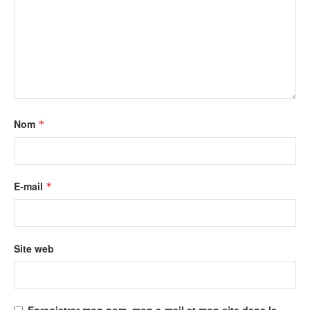
Nom
*
E-mail
*
Site web
Enregistrer mon nom, mon e-mail et mon site dans le