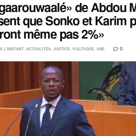
gaarouwaalé» de Abdou M
sent que Sonko et Karim pa
uront même pas 2%»
0
A L'INSTANT
,
ACTUALITÉS
,
JUSTICE
,
POLITIQUE
,
UNE