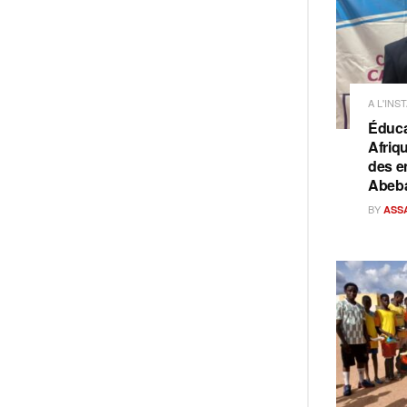
A L'INS
Éduca
Afriq
des e
Abeb
BY
ASS