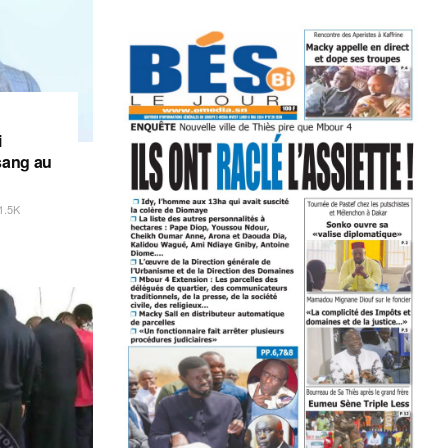
i
sang au
1.5K