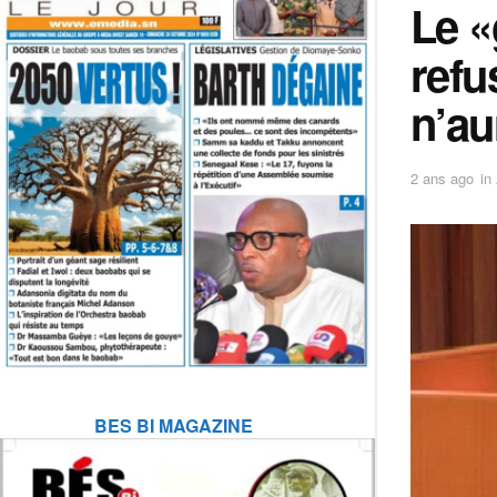
Le «
refu
n’a
2 ans ago
in
BES BI MAGAZINE