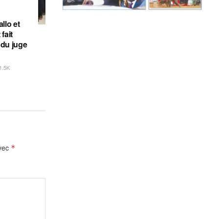
llo et
fait
 du juge
1.5K
avec
*