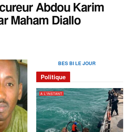
ocureur Abdou Karim
ar Maham Diallo
BES BI LE JOUR
Politique
A L'INSTANT