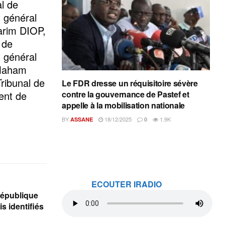
l de
 général
arim DIOP,
 de
 général
 Maham
ribunal de
Le FDR dresse un réquisitoire sévère
ent de
contre la gouvernance de Pastef et
appelle à la mobilisation nationale
BY
18/12/2025
1.9K
ASSANE
0
ECOUTER IRADIO
République
s identifiés