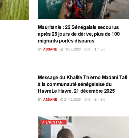
Mauritanie : 22 Sénégalais secourus
après 25 jours de dérive, plus de 100
migrants portés disparus
BY
18/07/2026
1.5K
ASSANE
0
A L'INSTANT
Message du Khalife Thierno Madani Tall
à la communauté sénégalaise du
HavreLe Havre, 21 décembre 2025
BY
21/12/2025
1.8K
ASSANE
0
A L'INSTANT