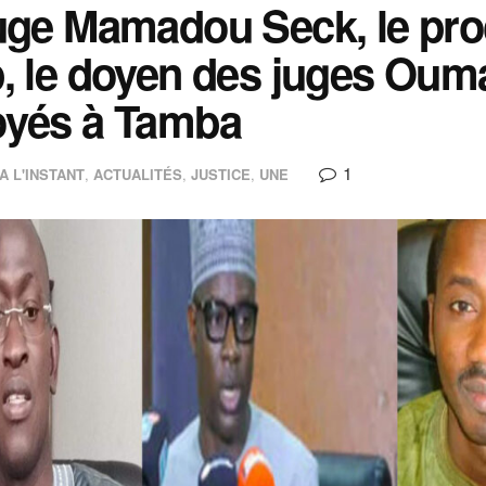
uge Mamadou Seck, le pr
, le doyen des juges Oum
oyés à Tamba
1
A L'INSTANT
,
ACTUALITÉS
,
JUSTICE
,
UNE