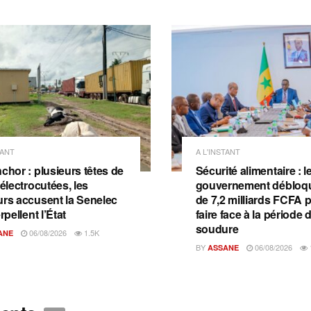
TANT
A L'INSTANT
chor : plusieurs têtes de
Sécurité alimentaire : l
 électrocutées, les
gouvernement débloqu
urs accusent la Senelec
de 7,2 milliards FCFA 
erpellent l’État
faire face à la période 
soudure
06/08/2026
1.5K
ANE
BY
06/08/2026
ASSANE