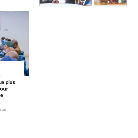
e
e plus
pour
de
1.4K