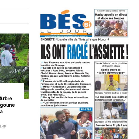
’Arbre
iégoune
la
1.4K