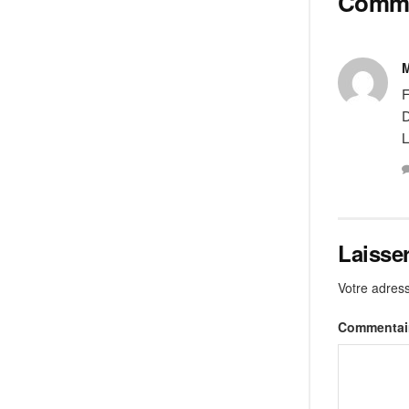
Comm
M
F
D
L
Laisse
Votre adress
Commentai