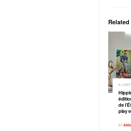
Related
A L'INS
Hippi
éditi
de l’É
play 
BY
ASS