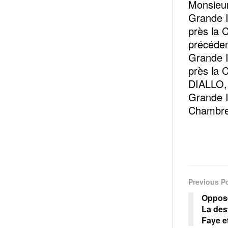
Monsieu
Grande I
près la 
précédem
Grande I
près la
DIALLO, 
Grande I
Chambre
Previous P
Opposé
La des
Faye e