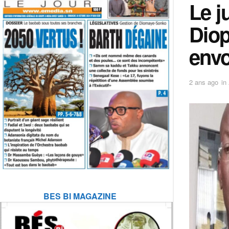
Le j
Diop
env
2 ans ago
in
BES BI MAGAZINE