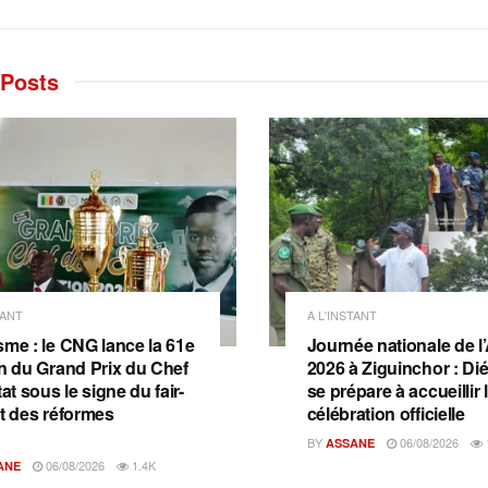
Posts
TANT
A L'INSTANT
sme : le CNG lance la 61e
Journée nationale de l
on du Grand Prix du Chef
2026 à Ziguinchor : D
tat sous le signe du fair-
se prépare à accueillir 
et des réformes
célébration officielle
BY
06/08/2026
ASSANE
06/08/2026
1.4K
ANE