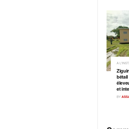
A L'INS
Ziguin
bétail
éleve
et int
BY
ASS