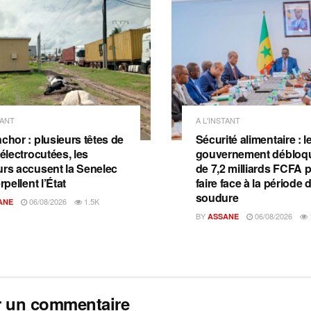
TANT
A L'INSTANT
chor : plusieurs têtes de
Sécurité alimentaire : l
 électrocutées, les
gouvernement débloqu
urs accusent la Senelec
de 7,2 milliards FCFA 
erpellent l’État
faire face à la période 
soudure
06/08/2026
1.5K
ANE
BY
06/08/2026
ASSANE
r un commentaire