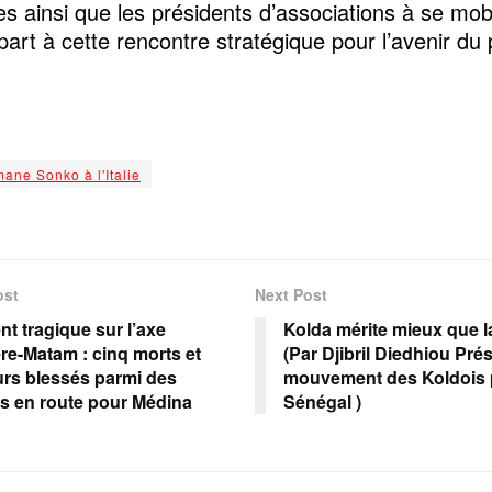
es ainsi que les présidents d’associations à se mobi
part à cette rencontre stratégique pour l’avenir du
ane Sonko à l'Italie
ost
Next Post
nt tragique sur l’axe
Kolda mérite mieux que l
re-Matam : cinq morts et
(Par Djibril Diedhiou Pré
urs blessés parmi des
mouvement des Koldois 
ns en route pour Médina
Sénégal )