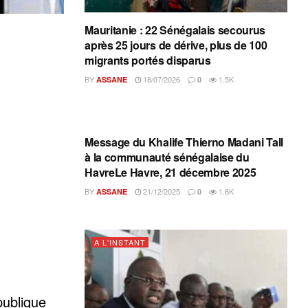
Mauritanie : 22 Sénégalais secourus
après 25 jours de dérive, plus de 100
migrants portés disparus
BY
18/07/2026
1.5K
ASSANE
0
A L'INSTANT
Message du Khalife Thierno Madani Tall
à la communauté sénégalaise du
HavreLe Havre, 21 décembre 2025
BY
21/12/2025
1.8K
ASSANE
0
A L'INSTANT
publique