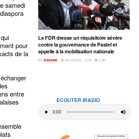
le samedi
 diaspora
 qui
Le FDR dresse un réquisitoire sévère
ement pour
contre la gouvernance de Pastef et
appelle à la mobilisation nationale
xacts de la
BY
18/12/2025
1.9K
ASSANE
0
e échanger
des
iens entre
ECOUTER IRADIO
alaises
ensemble
lats