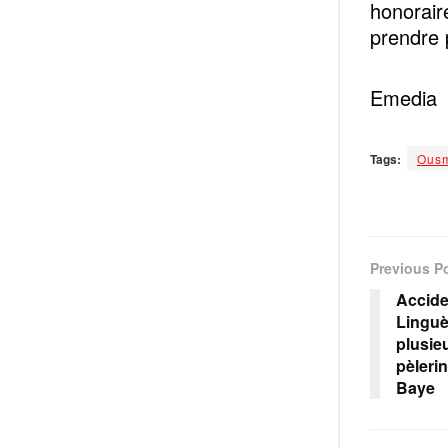
honorair
prendre 
Emedia
Tags:
Ousm
Previous P
Accide
Linguè
plusie
pèleri
Baye