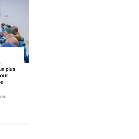
e
e plus
pour
de
1.5K