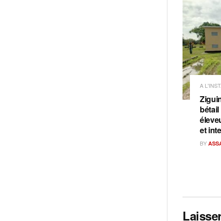
A L'INS
Ziguin
bétail
éleve
et int
BY
ASS
Laisse