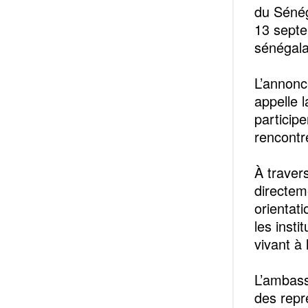
du Sénég
13 septe
sénégala
L’annonc
appelle 
particip
rencontr
À traver
directem
orientati
les inst
vivant à 
L’ambass
des repr