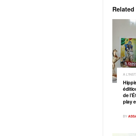
Related
A L'INS
Hippi
éditi
de l’É
play 
BY
ASS