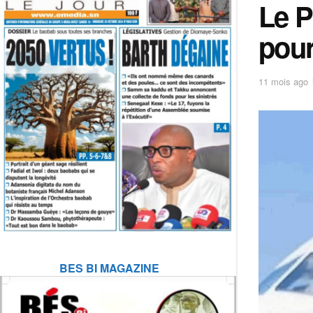
Le P
pour
11 mois ago
BES BI MAGAZINE