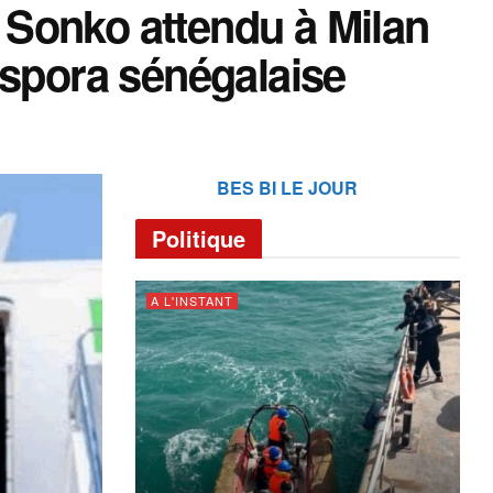
Sonko attendu à Milan
aspora sénégalaise
BES BI LE JOUR
Politique
A L'INSTANT