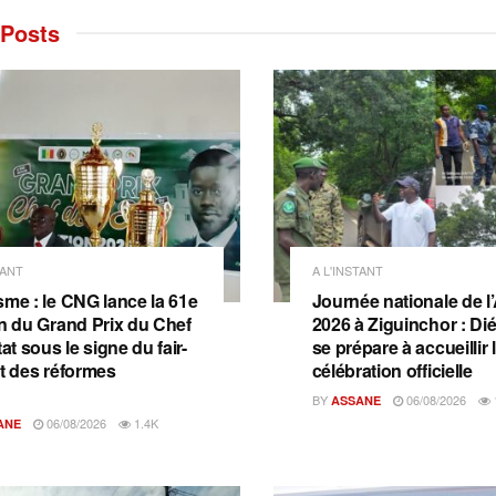
Posts
TANT
A L'INSTANT
sme : le CNG lance la 61e
Journée nationale de l
on du Grand Prix du Chef
2026 à Ziguinchor : D
tat sous le signe du fair-
se prépare à accueillir 
et des réformes
célébration officielle
BY
06/08/2026
ASSANE
06/08/2026
1.4K
ANE