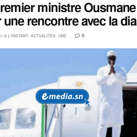
remier ministre Ousmane 
 une rencontre avec la di
0
in
A L'INSTANT
,
ACTUALITÉS
,
UNE