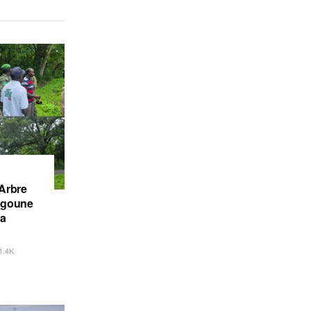
’Arbre
iégoune
la
1.4K