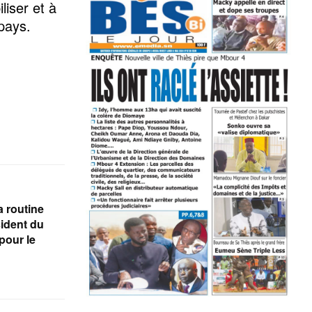
liser et à
 pays.
a routine
sident du
pour le