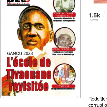
1.5k
VIEWS
Redditio
corrupti