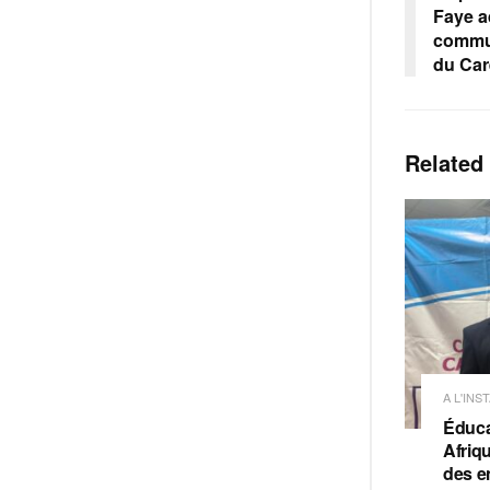
Faye a
commun
du Ca
Related
A L'INS
Éduca
Afriq
des e