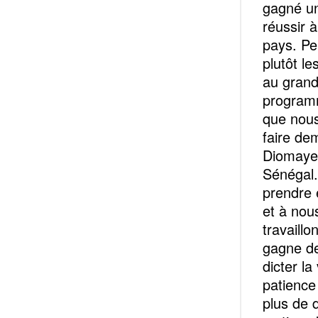
gagné un
réussir 
pays. Pe
plutôt l
au grand 
programm
que nous
faire de
Diomaye 
Sénégal. 
prendre 
et à nou
travaill
gagne de
dicter l
patience
plus de 