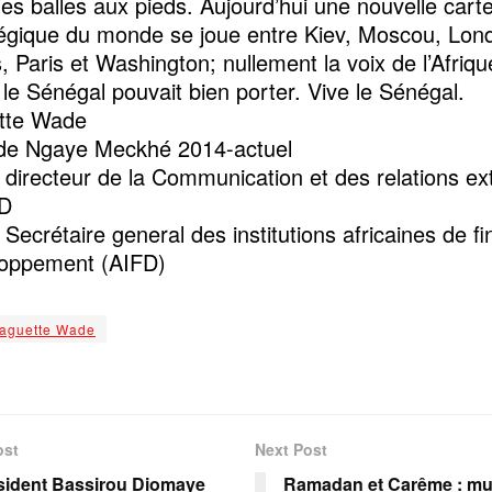
des balles aux pieds. Aujourd’hui une nouvelle cart
égique du monde se joue entre Kiev, Moscou, Lon
, Paris et Washington; nullement la voix de l’Afriq
 le Sénégal pouvait bien porter. Vive le Sénégal.
tte Wade
 de Ngaye Meckhé 2014-actuel
 directeur de la Communication et des relations ex
AD
 Secrétaire general des institutions africaines de 
loppement (AIFD)
aguette Wade
ost
Next Post
sident Bassirou Diomaye
Ramadan et Carême : mu