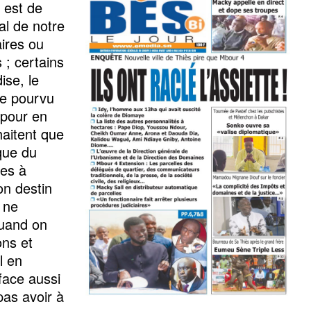
 est de
al de notre
aires ou
 ; certains
ise, le
re pourvu
 pour en
haitent que
que du
tes à
on destin
 ne
quand on
ons et
l en
face aussi
as avoir à