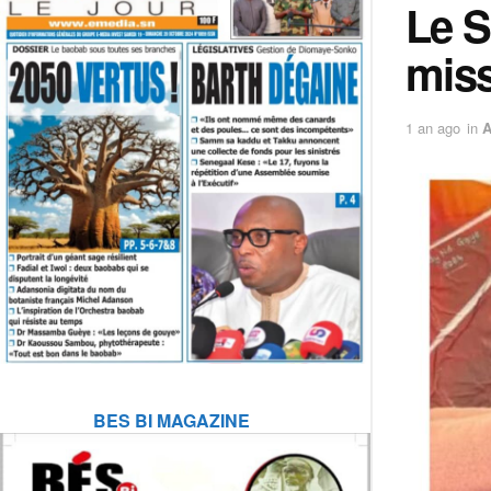
Le S
miss
1 an ago
in
BES BI MAGAZINE