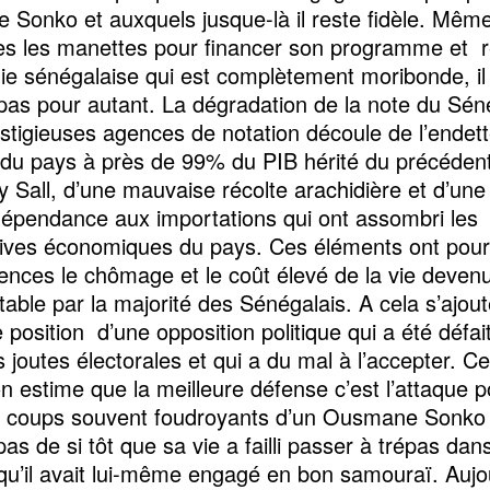
Sonko et auxquels jusque-là il reste fidèle. Même 
es les manettes pour financer son programme et r
ie sénégalaise qui est complètement moribonde, il
as pour autant. La dégradation de la note du Sén
stigieuses agences de notation découle de l’endet
 du pays à près de 99% du PIB hérité du précéden
 Sall, d’une mauvaise récolte arachidière et d’une
épendance aux importations qui ont assombri les
ives économiques du pays. Ces éléments ont pour
nces le chômage et le coût élevé de la vie deven
table par la majorité des Sénégalais. A cela s’ajout
 position d’une opposition politique qui a été défai
 joutes électorales et qui a du mal à l’accepter. Ce
on estime que la meilleure défense c’est l’attaque 
s coups souvent foudroyants d’un Ousmane Sonko 
pas de si tôt que sa vie a failli passer à trépas dan
u’il avait lui-même engagé en bon samouraï. Aujou