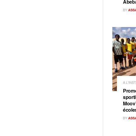
Abeb
BY
ASS
A L'INS
Promo
sporti
Moov’
école
BY
ASS