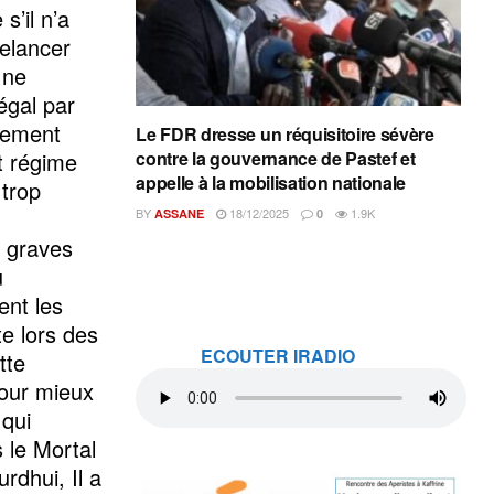
s’il n’a
elancer
 ne
égal par
tement
Le FDR dresse un réquisitoire sévère
t régime
contre la gouvernance de Pastef et
appelle à la mobilisation nationale
 trop
BY
18/12/2025
1.9K
ASSANE
0
 graves
u
ent les
te lors des
ECOUTER IRADIO
tte
pour mieux
qui
s le Mortal
rdhui, Il a