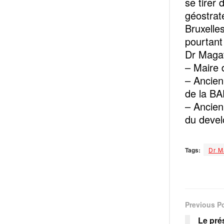
se tirer 
géostrat
Bruxelles
pourtant
Dr Maga
– Maire
– Ancien
de la B
– Ancien
du deve
Tags:
Dr M
Previous P
Le pré