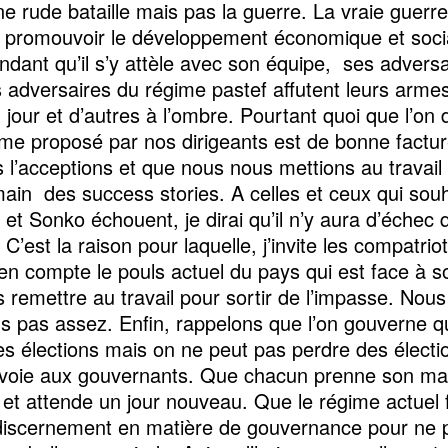
e rude bataille mais pas la guerre. La vraie guerre
à promouvoir le développement économique et soci
ndant qu’il s’y attèle avec son équipe, ses advers
es adversaires du régime pastef affutent leurs armes
jour et d’autres à l’ombre. Pourtant quoi que l’on d
e proposé par nos dirigeants est de bonne factu
 l’acceptions et que nous nous mettions au travail
main des success stories. A celles et ceux qui sou
et Sonko échouent, je dirai qu’il n’y aura d’échec 
C’est la raison pour laquelle, j’invite les compatrio
en compte le pouls actuel du pays qui est face à s
s remettre au travail pour sortir de l’impasse. Nous
ons pas assez. Enfin, rappelons que l’on gouverne 
s élections mais on ne peut pas perdre des électi
a voie aux gouvernants. Que chacun prenne son ma
 et attende un jour nouveau. Que le régime actuel 
discernement en matière de gouvernance pour ne p