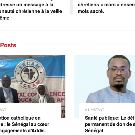
dresse un message à la
chrétiens « mars » ense
auté chrétienne à la veille
mois sacré.
rême
Posts
TANT
A L'INSTANT
tion catholique en
Santé publique: Le déf
ue : le Sénégal au cœur
permanent de don de 
ngagements d’Addis-
Sénégal