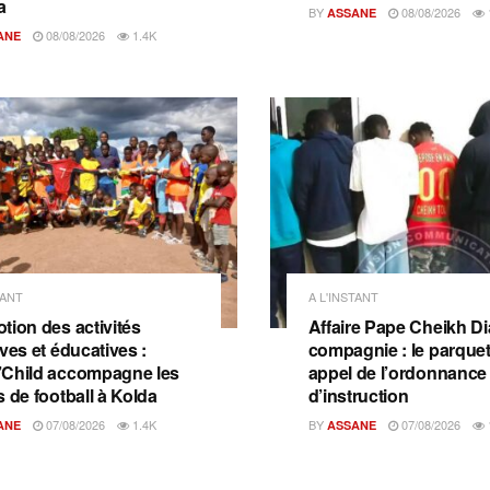
a
BY
08/08/2026
ASSANE
08/08/2026
1.4K
ANE
TANT
A L'INSTANT
tion des activités
Affaire Pape Cheikh Dia
ves et éducatives :
compagnie : le parquet 
Child accompagne les
appel de l’ordonnance
s de football à Kolda
d’instruction
07/08/2026
1.4K
BY
07/08/2026
ANE
ASSANE