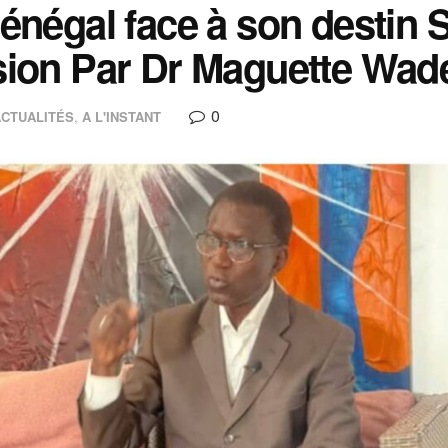
énégal face à son destin S
ion Par Dr Maguette Wad
0
ACTUALITÉS
,
A L'INSTANT