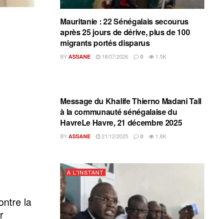
Mauritanie : 22 Sénégalais secourus
après 25 jours de dérive, plus de 100
migrants portés disparus
BY
18/07/2026
1.5K
ASSANE
0
A L'INSTANT
Message du Khalife Thierno Madani Tall
à la communauté sénégalaise du
HavreLe Havre, 21 décembre 2025
BY
21/12/2025
1.8K
ASSANE
0
A L'INSTANT
ontre la
r