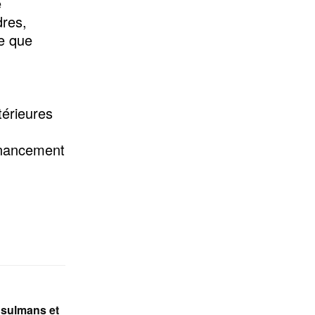
e
dres,
ue que
térieures
financement
sulmans et