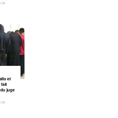
1.5K
llo et
fait
 du juge
1.5K