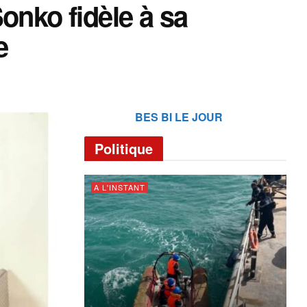
onko fidèle à sa
e
BES BI LE JOUR
Politique
A L'INSTANT