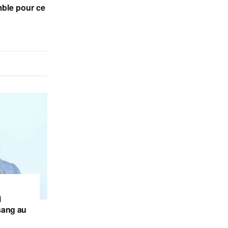
mble pour ce
i
sang au