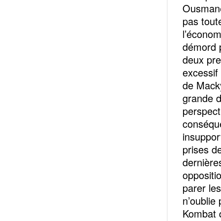
Ousmane 
pas tout
l’économ
démord p
deux pre
excessif
de Macky
grande d
perspect
conséque
insuppor
prises de
dernières
oppositi
parer le
n’oublie 
Kombat q