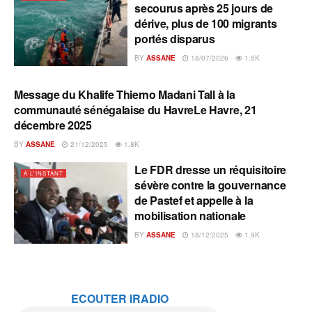
secourus après 25 jours de
dérive, plus de 100 migrants
portés disparus
BY
ASSANE
18/07/2026
1.5K
Message du Khalife Thierno Madani Tall à la
A L'INSTANT
communauté sénégalaise du HavreLe Havre, 21
décembre 2025
BY
ASSANE
21/12/2025
1.8K
Le FDR dresse un réquisitoire
A L'INSTANT
sévère contre la gouvernance
de Pastef et appelle à la
mobilisation nationale
BY
ASSANE
18/12/2025
1.9K
ECOUTER IRADIO