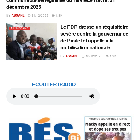
décembre 2025
BY
ASSANE
21/12/2025
1.8K
Le FDR dresse un réquisitoire
A L'INSTANT
sévère contre la gouvernance
de Pastef et appelle à la
mobilisation nationale
BY
ASSANE
18/12/2025
1.9K
ECOUTER IRADIO