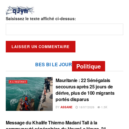
Saisissez le texte affiché ci-dessus:
BES BI LE JOUR
Politique
Mauritanie : 22 Sénégalais
A L'INSTANT
secourus après 25 jours de
dérive, plus de 100 migrants
portés disparus
BY
ASSANE
18/07/2026
1.5K
Message du Khalife Thierno Madani Tall à la
A L'INSTANT
communauté sénégalaise du HavreLe Havre, 21