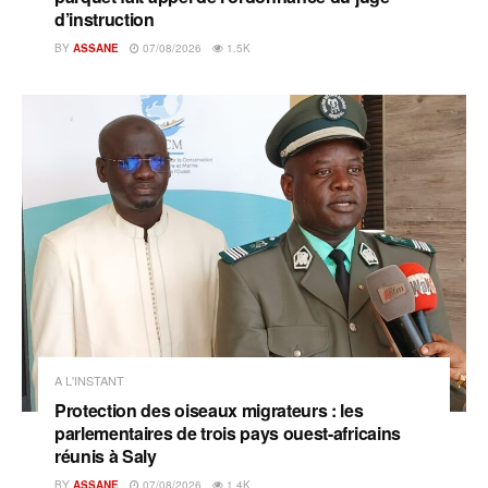
d’instruction
BY
ASSANE
07/08/2026
1.5K
A L'INSTANT
Protection des oiseaux migrateurs : les
parlementaires de trois pays ouest-africains
réunis à Saly
BY
ASSANE
07/08/2026
1.4K