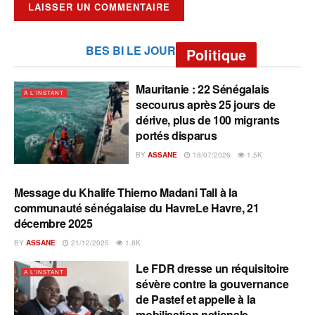
BES BI LE JOUR
Politique
Mauritanie : 22 Sénégalais
A L'INSTANT
secourus après 25 jours de
dérive, plus de 100 migrants
portés disparus
BY
ASSANE
18/07/2026
1.5K
Message du Khalife Thierno Madani Tall à la
A L'INSTANT
communauté sénégalaise du HavreLe Havre, 21
décembre 2025
BY
ASSANE
21/12/2025
1.8K
Le FDR dresse un réquisitoire
A L'INSTANT
sévère contre la gouvernance
de Pastef et appelle à la
mobilisation nationale