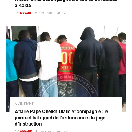
à Kolda
BY
ASSANE
07/08/2026
1.4K
A L'INSTANT
Affaire Pape Cheikh Diallo et compagnie : le
parquet fait appel de l’ordonnance du juge
d’instruction
BY
ASSANE
07/08/2026
1.5K