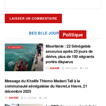
BES BI LE JOUR
Politique
Mauritanie : 22 Sénégalais
A L'INSTANT
secourus après 25 jours de
dérive, plus de 100 migrants
portés disparus
BY
ASSANE
18/07/2026
1.5K
Message du Khalife Thierno Madani Tall à la
A L'INSTANT
communauté sénégalaise du HavreLe Havre, 21
décembre 2025
BY
ASSANE
21/12/2025
1.8K