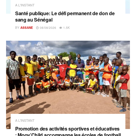
A L'INSTANT
Santé publique: Le défi permanent de don de
sang au Sénégal
BY
ASSANE
08/08/2026
1.5K
A L'INSTANT
Promotion des activités sportives et éducatives
: Moov’Child accompagne les écoles de football