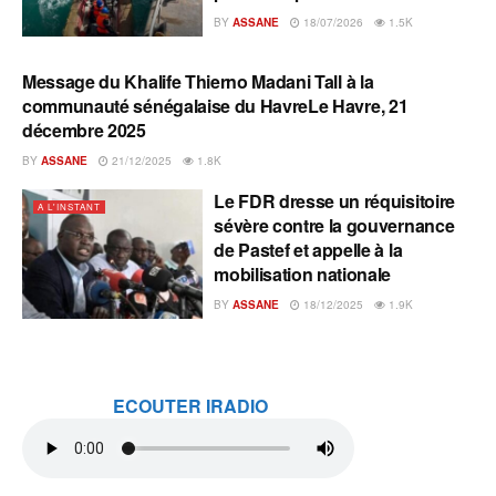
BY
ASSANE
18/07/2026
1.5K
Message du Khalife Thierno Madani Tall à la
A L'INSTANT
communauté sénégalaise du HavreLe Havre, 21
décembre 2025
BY
ASSANE
21/12/2025
1.8K
Le FDR dresse un réquisitoire
A L'INSTANT
sévère contre la gouvernance
de Pastef et appelle à la
mobilisation nationale
BY
ASSANE
18/12/2025
1.9K
ECOUTER IRADIO