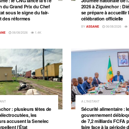
sme : le CNG lance la 61e
Journée nationale de l
on du Grand Prix du Chef
2026 à Ziguinchor : D
tat sous le signe du fair-
se prépare à accueillir 
et des réformes
célébration officielle
BY
06/08/2026
ASSANE
06/08/2026
1.4K
ANE
TANT
A L'INSTANT
chor : plusieurs têtes de
Sécurité alimentaire : l
 électrocutées, les
gouvernement débloqu
urs accusent la Senelec
de 7,2 milliards FCFA 
erpellent l’État
faire face à la période 