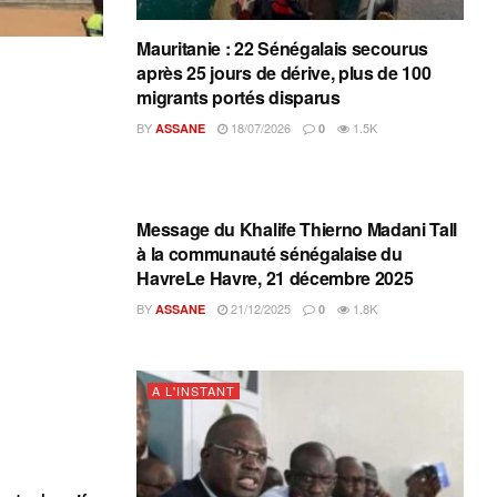
Mauritanie : 22 Sénégalais secourus
après 25 jours de dérive, plus de 100
migrants portés disparus
BY
18/07/2026
1.5K
ASSANE
0
A L'INSTANT
Message du Khalife Thierno Madani Tall
à la communauté sénégalaise du
HavreLe Havre, 21 décembre 2025
BY
21/12/2025
1.8K
ASSANE
0
A L'INSTANT