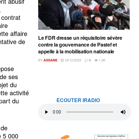
nt abusif
,
 contrat
ire
tte affaire
Le FDR dresse un réquisitoire sévère
ntative de
contre la gouvernance de Pastef et
appelle à la mobilisation nationale
BY
18/12/2025
1.9K
ASSANE
0
repose
 de ses
ojet du
te activité
part du
ECOUTER IRADIO
 de
e 5 000