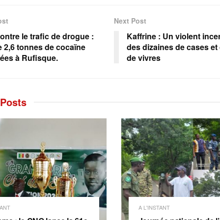
ost
Next Post
ontre le trafic de drogue :
Kaffrine : Un violent inc
e 2,6 tonnes de cocaïne
des dizaines de cases et
rées à Rufisque.
de vivres
Posts
TANT
A L'INSTANT