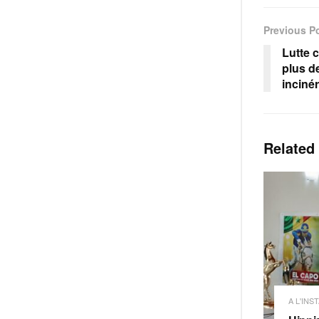
Previous P
Lutte c
plus d
inciné
Related
A L'INS