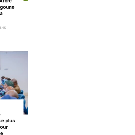
’Arbre
iégoune
la
1.4K
e
e plus
pour
de