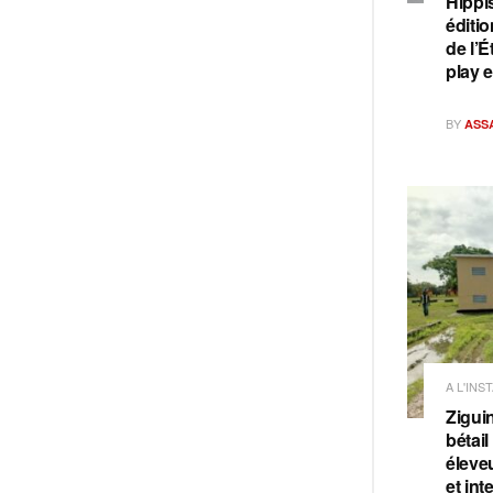
Hippi
éditi
de l’É
play 
BY
ASS
A L'INS
Ziguin
bétail
éleve
et int