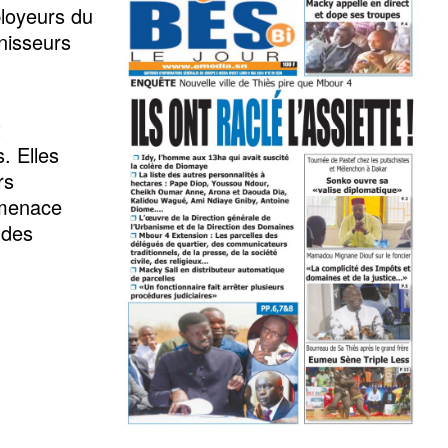
ployeurs du
rnisseurs
t
. Elles
rs
 menace
 des