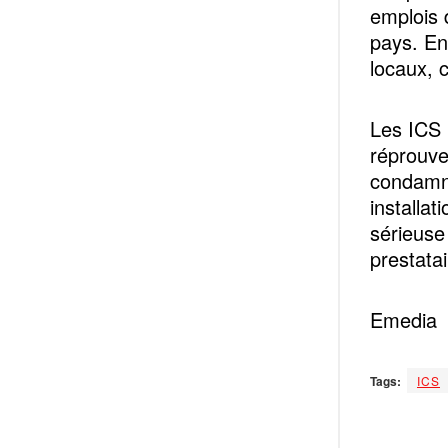
emplois 
pays. En
locaux, c
Les ICS 
réprouven
condamne
installa
sérieuse
prestatai
Emedia
Tags:
ICS