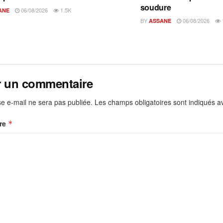
soudure
06/08/2026
1.5K
ANE
BY
06/08/2026
ASSANE
r un commentaire
e e-mail ne sera pas publiée.
Les champs obligatoires sont indiqués 
re
*