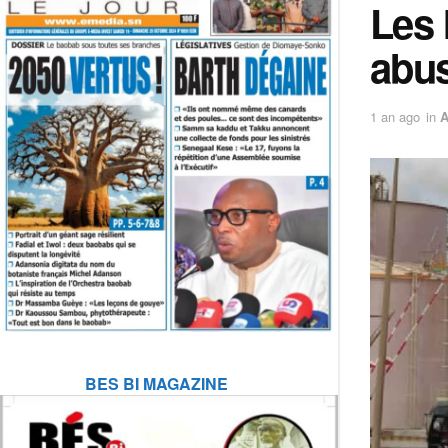
Les 
abus
1 an ago
in
BES BI MAGAZINE