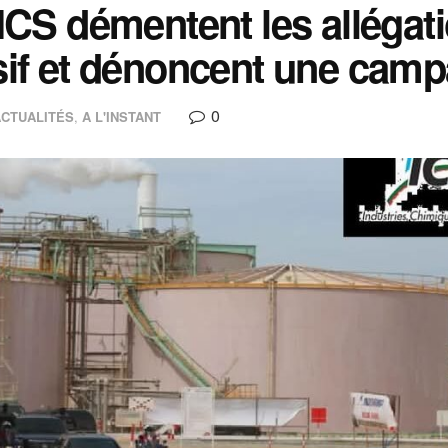
ICS démentent les allégat
if et dénoncent une camp
0
ACTUALITÉS
,
A L'INSTANT