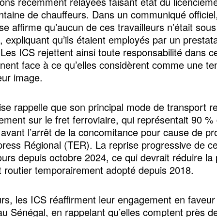
ions récemment relayées faisant état du licencieme
ntaine de chauffeurs. Dans un communiqué officiel
ise affirme qu’aucun de ces travailleurs n’était sous
, expliquant qu’ils étaient employés par un prestata
Les ICS rejettent ainsi toute responsabilité dans ce
ignent face à ce qu’elles considèrent comme une te
leur image.
rise rappelle que son principal mode de transport 
ement sur le fret ferroviaire, qui représentait 90 %
 avant l’arrêt de la concomitance pour cause de pr
press Régional (TER). La reprise progressive de cet
ours depuis octobre 2024, ce qui devrait réduire la 
t routier temporairement adopté depuis 2018.
eurs, les ICS réaffirment leur engagement en faveur
 au Sénégal, en rappelant qu’elles comptent près d