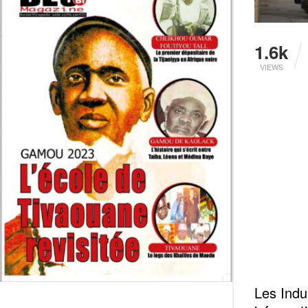
1.6k
VIEWS
Les Indu