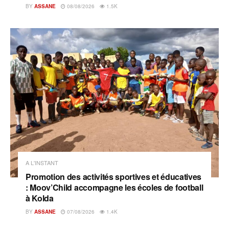
BY
ASSANE
08/08/2026
1.5K
A L'INSTANT
Promotion des activités sportives et éducatives
: Moov’Child accompagne les écoles de football
à Kolda
BY
ASSANE
07/08/2026
1.4K