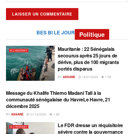
BES BI LE JOUR
Politique
Mauritanie : 22 Sénégalais
A L'INSTANT
secourus après 25 jours de
dérive, plus de 100 migrants
portés disparus
BY
ASSANE
18/07/2026
1.5K
Message du Khalife Thierno Madani Tall à la
A L'INSTANT
communauté sénégalaise du HavreLe Havre, 21
décembre 2025
BY
ASSANE
21/12/2025
1.8K
Le FDR dresse un réquisitoire
A L'INSTANT
sévère contre la gouvernance