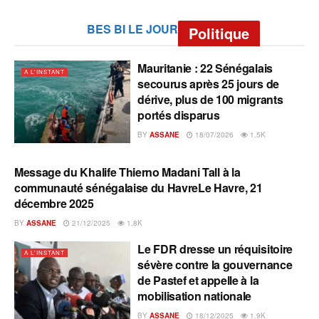
BES BI LE JOUR
Politique
Mauritanie : 22 Sénégalais
A L'INSTANT
secourus après 25 jours de
dérive, plus de 100 migrants
portés disparus
BY
ASSANE
18/07/2026
1.5K
Message du Khalife Thierno Madani Tall à la
A L'INSTANT
communauté sénégalaise du HavreLe Havre, 21
décembre 2025
BY
ASSANE
21/12/2025
1.8K
Le FDR dresse un réquisitoire
A L'INSTANT
sévère contre la gouvernance
de Pastef et appelle à la
mobilisation nationale
BY
ASSANE
18/12/2025
1.9K