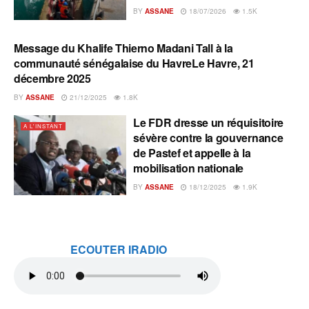
BY
ASSANE
18/07/2026
1.5K
Message du Khalife Thierno Madani Tall à la
A L'INSTANT
communauté sénégalaise du HavreLe Havre, 21
décembre 2025
BY
ASSANE
21/12/2025
1.8K
Le FDR dresse un réquisitoire
A L'INSTANT
sévère contre la gouvernance
de Pastef et appelle à la
mobilisation nationale
BY
ASSANE
18/12/2025
1.9K
ECOUTER IRADIO