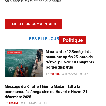
Saisissez le texte affiché ci-dessus:
BES BI LE JOUR
Politique
Mauritanie : 22 Sénégalais
A L'INSTANT
secourus après 25 jours de
dérive, plus de 100 migrants
portés disparus
BY
ASSANE
18/07/2026
1.5K
Message du Khalife Thierno Madani Tall à la
A L'INSTANT
communauté sénégalaise du HavreLe Havre, 21
décembre 2025
BY
ASSANE
21/12/2025
1.8K