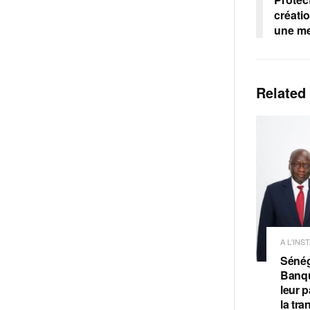
créati
une me
Related
A L'INS
Sénég
Banqu
leur p
la tra