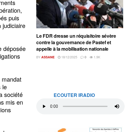
ements
bération,
pés puis
judiciaire
Le FDR dresse un réquisitoire sévère
contre la gouvernance de Pastef et
te déposée
appelle à la mobilisation nationale
tigations
BY
18/12/2025
1.9K
ASSANE
0
un mandat
 le
a société
ECOUTER IRADIO
ns mis en
tions