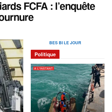
ards FCFA : l’enquête
tournure
BES BI LE JOUR
Politique
A L'INSTANT