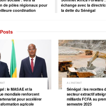
on de pôles régionaux pour
échange avec la directri
illeure coordination
la dette du Sénégal
Posts
TANT
A L'INSTANT
al : le MASAE et la
Sénégal : les recettes 
e mondiale renforcent
secteur extractif attei
artenariat pour accélérer
milliards FCFA au prem
nsformation agricole
semestre 2025