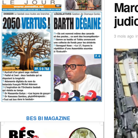
Marc
judi
3 mois ago
i
BES BI MAGAZINE