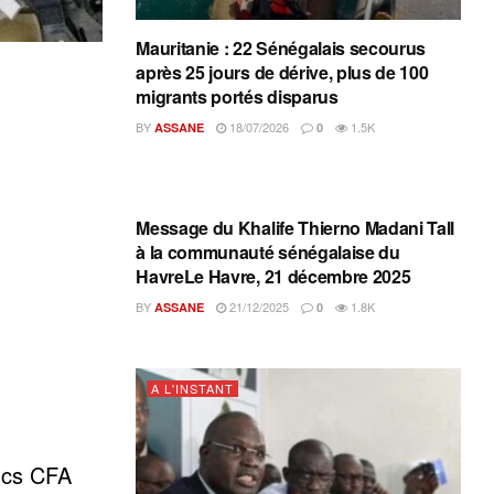
Mauritanie : 22 Sénégalais secourus
après 25 jours de dérive, plus de 100
migrants portés disparus
BY
18/07/2026
1.5K
ASSANE
0
A L'INSTANT
Message du Khalife Thierno Madani Tall
à la communauté sénégalaise du
HavreLe Havre, 21 décembre 2025
BY
21/12/2025
1.8K
ASSANE
0
A L'INSTANT
ancs CFA