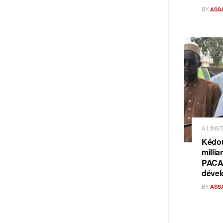
BY
ASS
A L'INS
Kédou
millia
PACAS
dével
BY
ASS