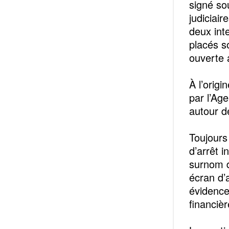
signé so
judiciair
deux int
placés s
ouverte 
À l’orig
par l’Age
autour d
Toujours
d’arrêt 
surnom d
écran d’
évidence
financièr