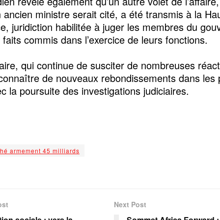
dien révèle également qu’un autre volet de l’affaire
 ancien ministre serait cité, a été transmis à la H
ce, juridiction habilitée à juger les membres du go
 faits commis dans l’exercice de leurs fonctions.
faire, qui continue de susciter de nombreuses réact
 connaître de nouveaux rebondissements dans les 
c la poursuite des investigations judiciaires.
hé armement 45 milliards
ost
Next Post
ion sociale : vers la
Sommet Africa Forward 