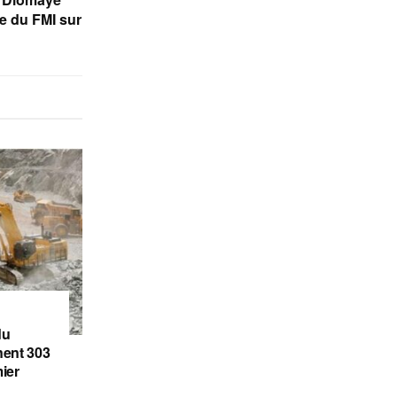
ce du FMI sur
du
gnent 303
ier