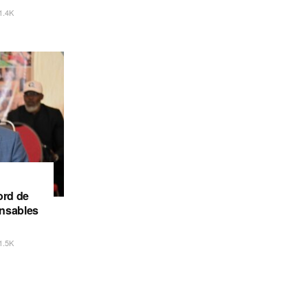
1.4K
ord de
onsables
1.5K