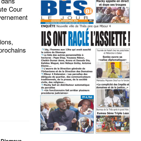
, dans
aute Cour
uvernement
ions,
prochains
: Diomaye