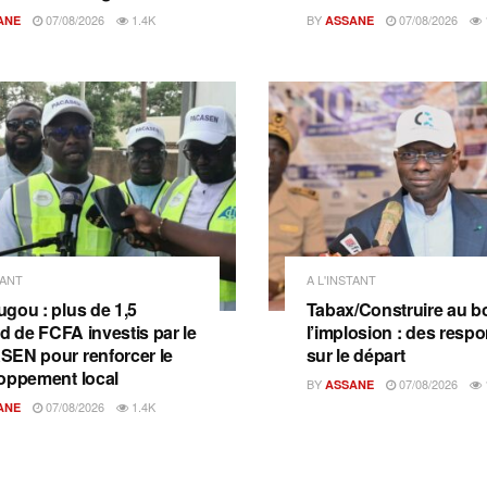
07/08/2026
1.4K
BY
07/08/2026
ANE
ASSANE
TANT
A L'INSTANT
gou : plus de 1,5
Tabax/Construire au b
rd de FCFA investis par le
l’implosion : des resp
EN pour renforcer le
sur le départ
oppement local
BY
07/08/2026
ASSANE
07/08/2026
1.4K
ANE