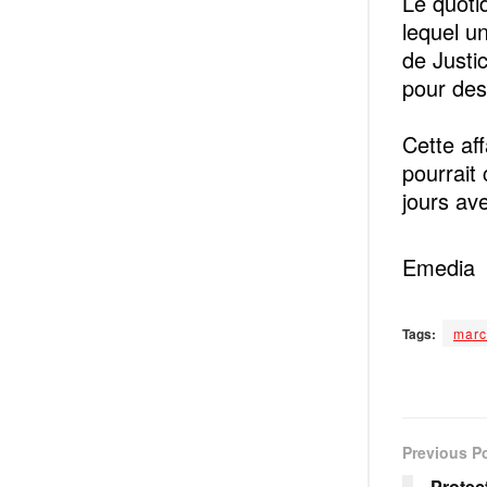
Le quoti
lequel un
de Justi
pour des
Cette af
pourrait
jours ave
Emedia
Tags:
marc
Previous P
Protect