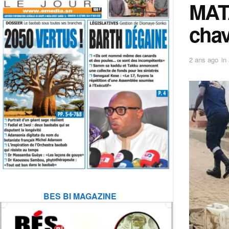
MATA
chav
2 ans ago
in
BES BI MAGAZINE