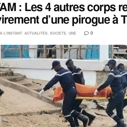
M : Les 4 autres corps re
irement d’une pirogue à 
0
A L'INSTANT
,
ACTUALITÉS
,
SOCIETE
,
UNE