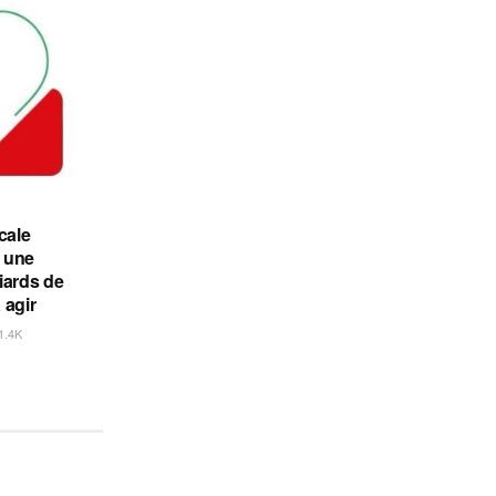
cale
 une
liards de
 agir
1.4K