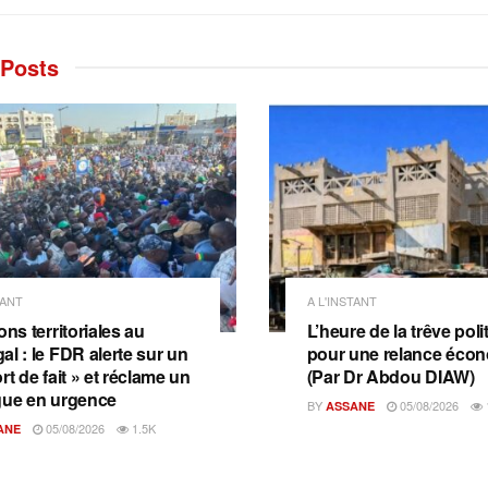
Posts
TANT
A L'INSTANT
ons territoriales au
L’heure de la trêve poli
al : le FDR alerte sur un
pour une relance éco
rt de fait » et réclame un
(Par Dr Abdou DIAW)
gue en urgence
BY
05/08/2026
ASSANE
05/08/2026
1.5K
ANE