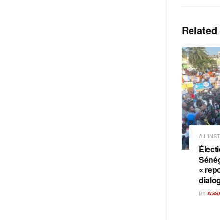
Related
A L'INS
Électi
Sénég
« repo
dialo
BY
ASS