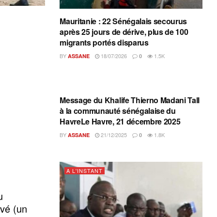
Mauritanie : 22 Sénégalais secourus
après 25 jours de dérive, plus de 100
migrants portés disparus
BY
18/07/2026
1.5K
ASSANE
0
A L'INSTANT
Message du Khalife Thierno Madani Tall
à la communauté sénégalaise du
HavreLe Havre, 21 décembre 2025
BY
21/12/2025
1.8K
ASSANE
0
A L'INSTANT
u
uvé (un