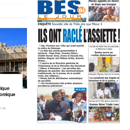
tique
nomique
1.4K