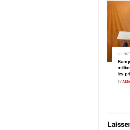
A L'INS
Banqu
milli
les pr
BY
ASS
Laisse