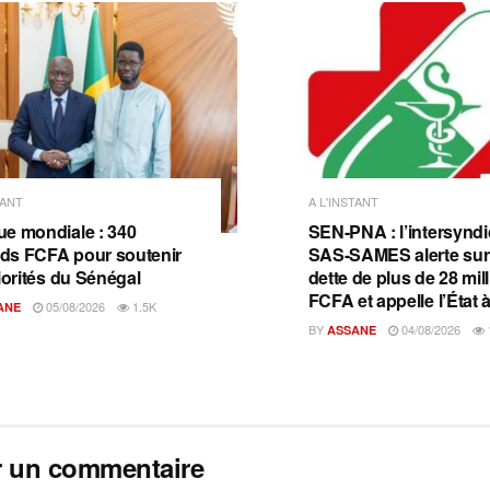
TANT
A L'INSTANT
e mondiale : 340
SEN-PNA : l’intersyndi
ards FCFA pour soutenir
SAS-SAMES alerte sur
iorités du Sénégal
dette de plus de 28 mil
FCFA et appelle l’État à
05/08/2026
1.5K
ANE
BY
04/08/2026
ASSANE
r un commentaire