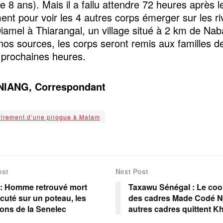
e 8 ans). Mais il a fallu attendre 72 heures après l
ent pour voir les 4 autres corps émerger sur les r
Diamel à Thiarangal, un village situé à 2 km de Naba
nos sources, les corps seront remis aux familles d
 prochaines heures.
NIANG, Correspondant
irement d’une pirogue à Matam
ost
Next Post
: Homme retrouvé mort
Taxawu Sénégal : Le co
ocuté sur un poteau, les
des cadres Made Codé Nd
ions de la Senelec
autres cadres quittent Kha