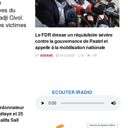
e
ives du
dji Civol.
es victimes
Le FDR dresse un réquisitoire sévère
contre la gouvernance de Pastef et
appelle à la mobilisation nationale
BY
18/12/2025
1.9K
ASSANE
0
ECOUTER IRADIO
ordonnateur
iaye et 25
lifa Sall