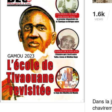
1.6k
VIEWS
Dans la 
chavirem