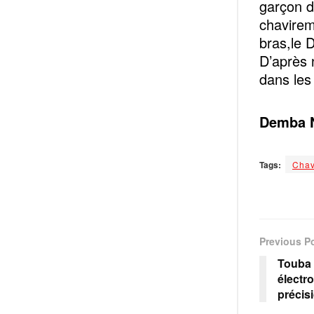
garçon d
chavirem
bras,le 
D’après 
dans les
Demba 
Tags:
Chav
Previous P
Touba 
électr
précis