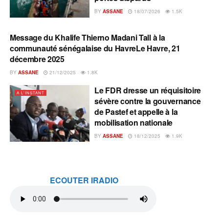
BY
ASSANE
18/07/2026
1.5K
Message du Khalife Thierno Madani Tall à la
A L'INSTANT
communauté sénégalaise du HavreLe Havre, 21
décembre 2025
BY
ASSANE
21/12/2025
1.8K
Le FDR dresse un réquisitoire
A L'INSTANT
sévère contre la gouvernance
de Pastef et appelle à la
mobilisation nationale
BY
ASSANE
18/12/2025
1.9K
ECOUTER IRADIO