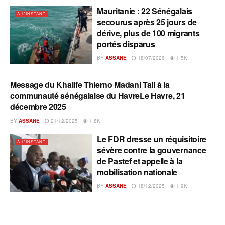
Mauritanie : 22 Sénégalais
A L'INSTANT
secourus après 25 jours de
dérive, plus de 100 migrants
portés disparus
BY
ASSANE
18/07/2026
1.5K
Message du Khalife Thierno Madani Tall à la
A L'INSTANT
communauté sénégalaise du HavreLe Havre, 21
décembre 2025
BY
ASSANE
21/12/2025
1.8K
Le FDR dresse un réquisitoire
A L'INSTANT
sévère contre la gouvernance
de Pastef et appelle à la
mobilisation nationale
BY
ASSANE
18/12/2025
1.9K