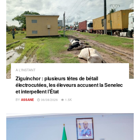
A L'INSTANT
Ziguinchor : plusieurs têtes de bétail
électrocutées, les éleveurs accusent la Senelec
et interpellent l’État
BY
ASSANE
06/08/2026
1.5K