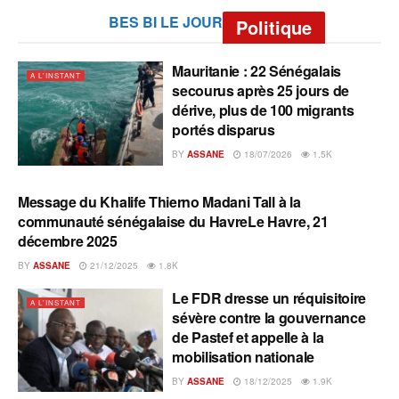
BES BI LE JOUR
Politique
Mauritanie : 22 Sénégalais
A L'INSTANT
secourus après 25 jours de
dérive, plus de 100 migrants
portés disparus
BY
ASSANE
18/07/2026
1.5K
Message du Khalife Thierno Madani Tall à la
A L'INSTANT
communauté sénégalaise du HavreLe Havre, 21
décembre 2025
BY
ASSANE
21/12/2025
1.8K
Le FDR dresse un réquisitoire
A L'INSTANT
sévère contre la gouvernance
de Pastef et appelle à la
mobilisation nationale
BY
ASSANE
18/12/2025
1.9K