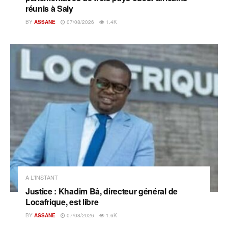
réunis à Saly
BY
ASSANE
07/08/2026
1.4K
A L'INSTANT
Justice : Khadim Bâ, directeur général de
Locafrique, est libre
BY
ASSANE
07/08/2026
1.6K