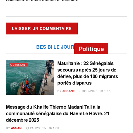
BES BI LE JOUR
Politique
Mauritanie : 22 Sénégalais
A L'INSTANT
secourus après 25 jours de
dérive, plus de 100 migrants
portés disparus
BY
ASSANE
18/07/2026
1.5K
Message du Khalife Thierno Madani Tall à la
A L'INSTANT
communauté sénégalaise du HavreLe Havre, 21
décembre 2025
BY
ASSANE
21/12/2025
1.8K