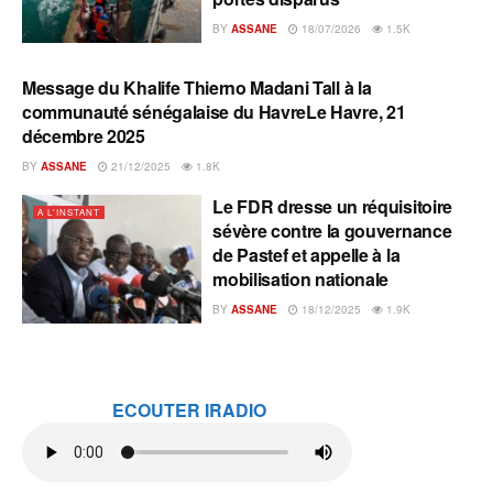
BY
ASSANE
18/07/2026
1.5K
Message du Khalife Thierno Madani Tall à la
A L'INSTANT
communauté sénégalaise du HavreLe Havre, 21
décembre 2025
BY
ASSANE
21/12/2025
1.8K
Le FDR dresse un réquisitoire
A L'INSTANT
sévère contre la gouvernance
de Pastef et appelle à la
mobilisation nationale
BY
ASSANE
18/12/2025
1.9K
ECOUTER IRADIO