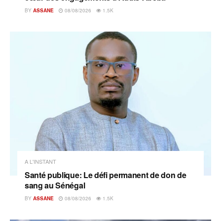
BY
ASSANE
08/08/2026
1.5K
A L'INSTANT
Santé publique: Le défi permanent de don de
sang au Sénégal
BY
ASSANE
08/08/2026
1.5K