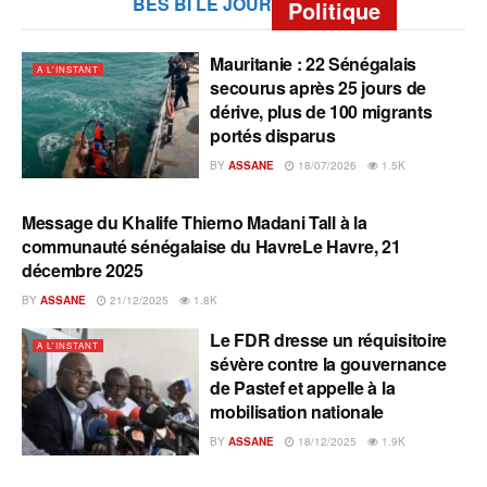
BES BI LE JOUR
Politique
Mauritanie : 22 Sénégalais
A L'INSTANT
secourus après 25 jours de
dérive, plus de 100 migrants
portés disparus
BY
ASSANE
18/07/2026
1.5K
Message du Khalife Thierno Madani Tall à la
A L'INSTANT
communauté sénégalaise du HavreLe Havre, 21
décembre 2025
BY
ASSANE
21/12/2025
1.8K
Le FDR dresse un réquisitoire
A L'INSTANT
sévère contre la gouvernance
de Pastef et appelle à la
mobilisation nationale
BY
ASSANE
18/12/2025
1.9K