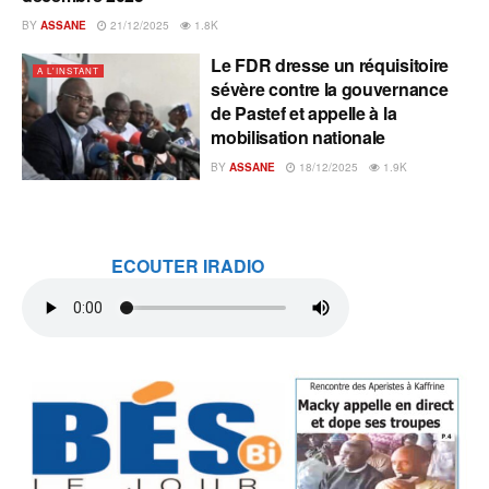
BY
ASSANE
21/12/2025
1.8K
Le FDR dresse un réquisitoire
A L'INSTANT
sévère contre la gouvernance
de Pastef et appelle à la
mobilisation nationale
BY
ASSANE
18/12/2025
1.9K
ECOUTER IRADIO