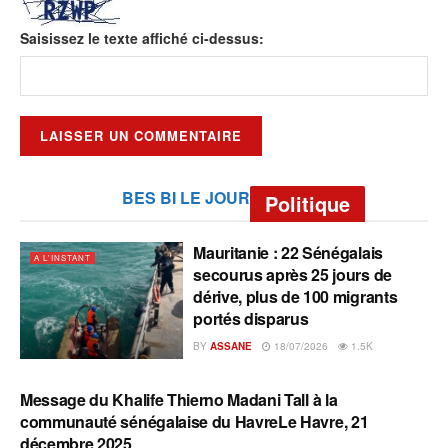
Saisissez le texte affiché ci-dessus:
BES BI LE JOUR
Politique
Mauritanie : 22 Sénégalais
A L'INSTANT
secourus après 25 jours de
dérive, plus de 100 migrants
portés disparus
BY
ASSANE
18/07/2026
1.5K
Message du Khalife Thierno Madani Tall à la
A L'INSTANT
communauté sénégalaise du HavreLe Havre, 21
décembre 2025