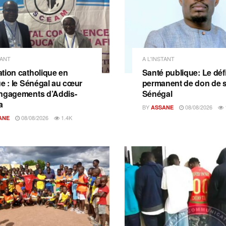
TANT
A L'INSTANT
tion catholique en
Santé publique: Le déf
ue : le Sénégal au cœur
permanent de don de 
ngagements d’Addis-
Sénégal
a
BY
08/08/2026
ASSANE
08/08/2026
1.4K
ANE