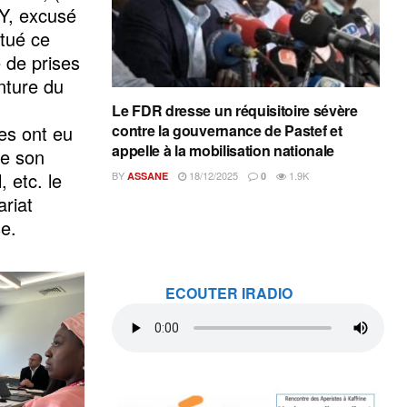
Y, excusé
ctué ce
e de prises
nture du
ar.
Le FDR dresse un réquisitoire sévère
t eu
contre la gouvernance de Pastef et
appelle à la mobilisation nationale
de son
 etc. le
BY
18/12/2025
1.9K
ASSANE
0
riat
se.
ECOUTER IRADIO