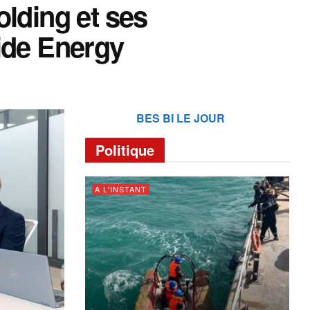
olding et ses
ide Energy
BES BI LE JOUR
Politique
A L'INSTANT