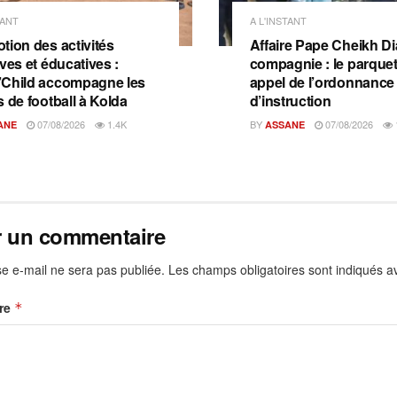
TANT
A L'INSTANT
tion des activités
Affaire Pape Cheikh Dia
ves et éducatives :
compagnie : le parquet 
Child accompagne les
appel de l’ordonnance
s de football à Kolda
d’instruction
07/08/2026
1.4K
BY
07/08/2026
ANE
ASSANE
r un commentaire
e e-mail ne sera pas publiée.
Les champs obligatoires sont indiqués 
re
*