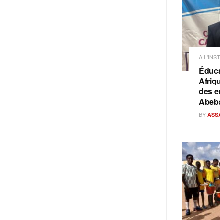
A L'INS
Éduca
Afriq
des e
Abeb
BY
ASS