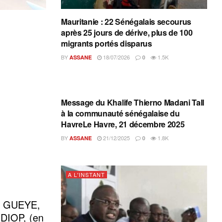
Mauritanie : 22 Sénégalais secourus
après 25 jours de dérive, plus de 100
migrants portés disparus
BY
18/07/2026
1.5K
ASSANE
0
A L'INSTANT
Message du Khalife Thierno Madani Tall
à la communauté sénégalaise du
HavreLe Havre, 21 décembre 2025
BY
21/12/2025
1.8K
ASSANE
0
A L'INSTANT
e GUEYE,
DIOP, (en