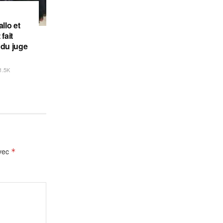
llo et
fait
 du juge
1.5K
avec
*