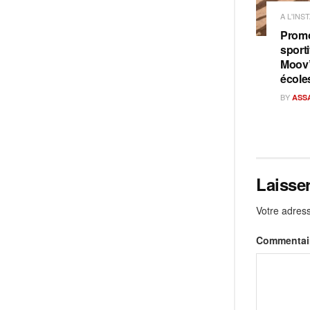
A L'INS
Promo
sporti
Moov’
école
BY
ASS
Laisse
Votre adress
Commentai