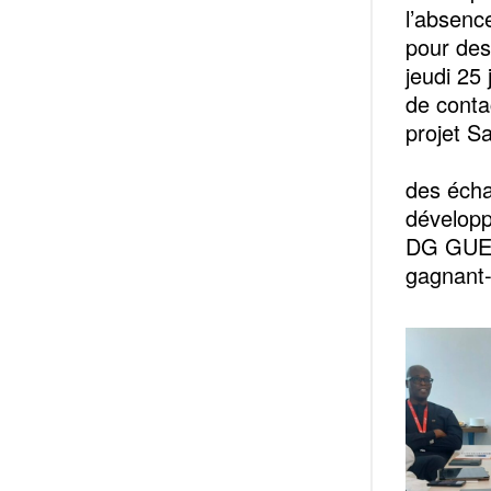
l’absen
pour des
jeudi 25 
de conta
pr
Le
des écha
développ
DG GUEYE
gagnant-