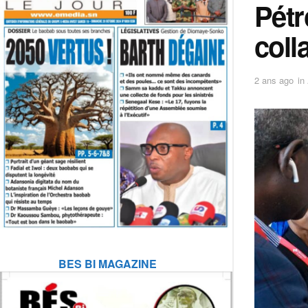
Pétr
coll
2 ans ago
in
BES BI MAGAZINE