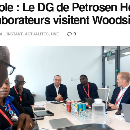
ole : Le DG de Petrosen H
aborateurs visitent Woods
0
A L'INSTANT
,
ACTUALITÉS
,
UNE