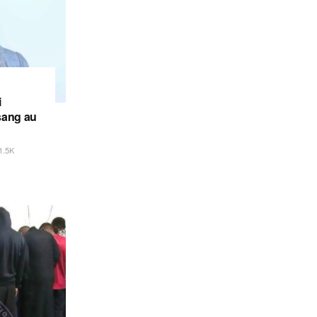
i
sang au
1.5K