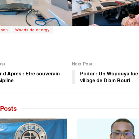
osen
Woodside energy
ost
Next Post
r d’Après : Être souverain
Podor : Un Wopouya tue 
ipline
village de Diam Bouri
Posts