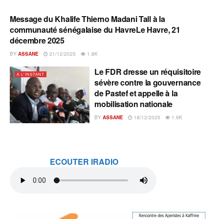
Message du Khalife Thierno Madani Tall à la
A L'INSTANT
communauté sénégalaise du HavreLe Havre, 21
décembre 2025
BY
ASSANE
21/12/2025
1.8K
Le FDR dresse un réquisitoire
A L'INSTANT
sévère contre la gouvernance
de Pastef et appelle à la
mobilisation nationale
BY
ASSANE
18/12/2025
1.9K
ECOUTER IRADIO