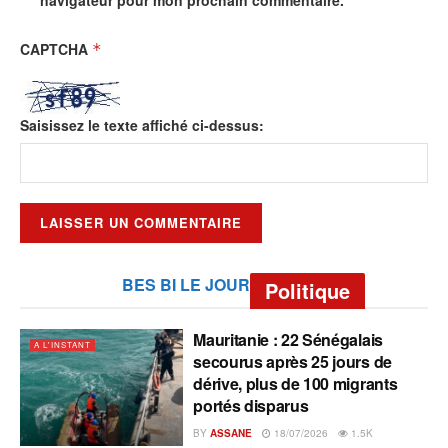
CAPTCHA
*
Saisissez le texte affiché ci-dessus:
BES BI LE JOUR
Politique
Mauritanie : 22 Sénégalais
A L'INSTANT
secourus après 25 jours de
dérive, plus de 100 migrants
portés disparus
BY
ASSANE
18/07/2026
1.5K