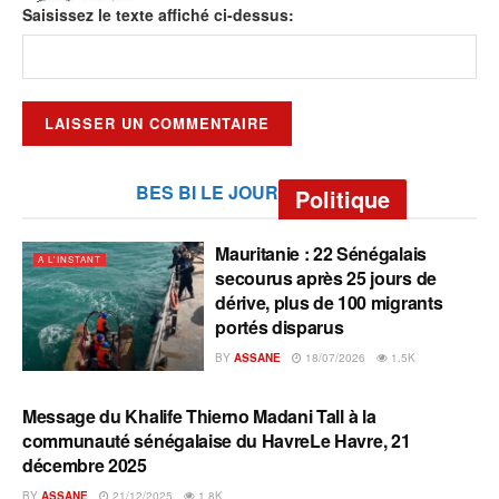
Saisissez le texte affiché ci-dessus:
BES BI LE JOUR
Politique
Mauritanie : 22 Sénégalais
A L'INSTANT
secourus après 25 jours de
dérive, plus de 100 migrants
portés disparus
BY
ASSANE
18/07/2026
1.5K
Message du Khalife Thierno Madani Tall à la
A L'INSTANT
communauté sénégalaise du HavreLe Havre, 21
décembre 2025
BY
ASSANE
21/12/2025
1.8K