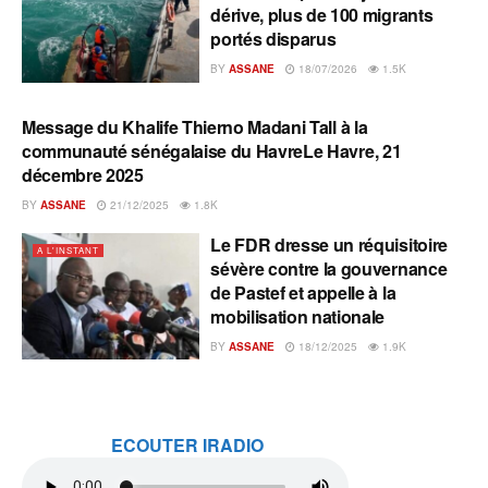
dérive, plus de 100 migrants
portés disparus
BY
ASSANE
18/07/2026
1.5K
Message du Khalife Thierno Madani Tall à la
A L'INSTANT
communauté sénégalaise du HavreLe Havre, 21
décembre 2025
BY
ASSANE
21/12/2025
1.8K
Le FDR dresse un réquisitoire
A L'INSTANT
sévère contre la gouvernance
de Pastef et appelle à la
mobilisation nationale
BY
ASSANE
18/12/2025
1.9K
ECOUTER IRADIO