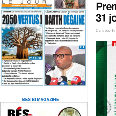
Prem
31 j
2 ans ago
in
BES BI MAGAZINE