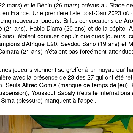
2 mars) et le Bénin (26 mars) prévus au Stade de 
 en France. Une première liste post-Can 2023 où 
 cinq nouveaux joueurs. Si les convocations de Ar
 (21 ans), Habib Diarra (20 ans) et de la pépite, 
5 ans), étaient connues depuis quelques joueurs, c
ampions d’Afrique U20, Seydou Sano (19 ans) et
amara (21 ans) n’étaient pas forcément attendue
unes joueurs viennent se greffer à un noyau dur ha
nière avec la présence de 23 des 27 qui ont été ret
n. Seuls Alfred Gomis (manque de temps de jeu), 
uspension), Youssouf Sabaly (retraite internationale
 Sima (blessure) manquent à l’appel.