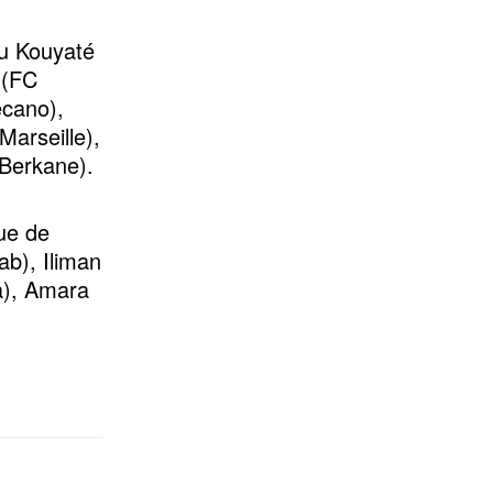
ou Kouyaté
 (FC
ecano),
arseille),
Berkane).
ue de
ab), Iliman
a), Amara