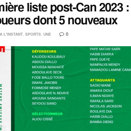
ière liste post-Can 2023 : 
oueurs dont 5 nouveaux
0
A L'INSTANT
,
SPORTS
,
UNE