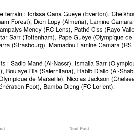
de terrain : Idrissa Gana Guèye (Everton), Cheikh
ham Forest), Dion Lopy (Almeria), Lamine Camara
ampalys Mendy (RC Lens), Pathé Ciss (Rayo Vall
ar Sarr (Tottenham), Pape Guèye (Olympique de M
iarra (Strasbourg), Mamadou Lamine Camara (RS 
ts : Sadio Mané (Al-Nassr), Ismaila Sarr (Olympiq
e), Boulaye Dia (Salernitana), Habib Diallo (Al-Shab
Olympique de Marseille), Nicolas Jackson (Chelse
énération Foot), Bamba Dieng (FC Lorient).
ost
Next Post