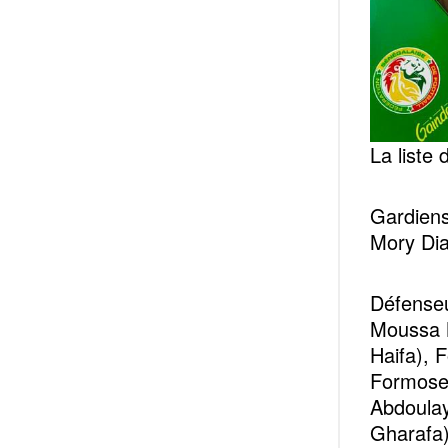
La liste
Gardiens
Mory Dia
Défenseur
Moussa N
Haifa), 
Formose 
Abdoulay
Gharafa)