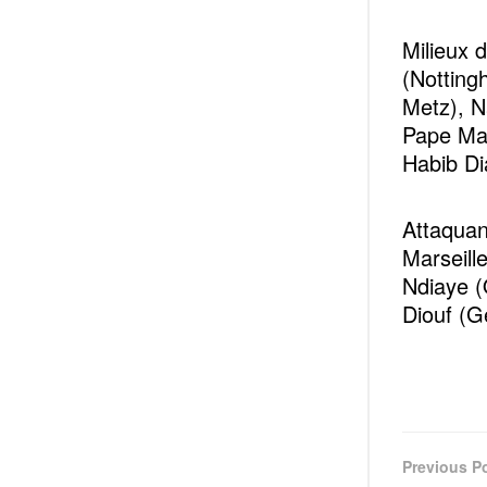
Milieux 
(Notting
Metz), N
Pape Mat
Habib D
Attaquan
Marseill
Ndiaye (
Diouf (G
Previous P