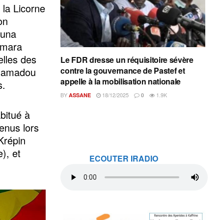
la Licorne
on
ouna
Amara
elles des
Le FDR dresse un réquisitoire sévère
 Mamadou
contre la gouvernance de Pastef et
appelle à la mobilisation nationale
s.
BY
18/12/2025
1.9K
ASSANE
0
bitué à
enus lors
Krépin
), et
ECOUTER IRADIO