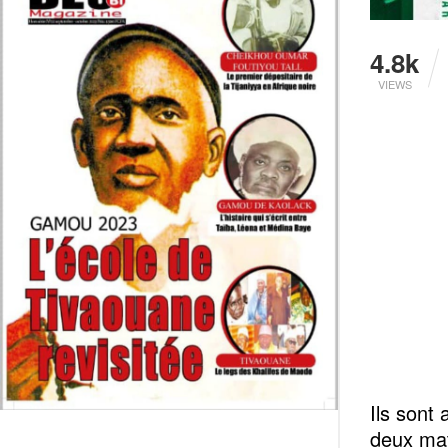
4.8k
VIEWS
Ils sont
deux mat