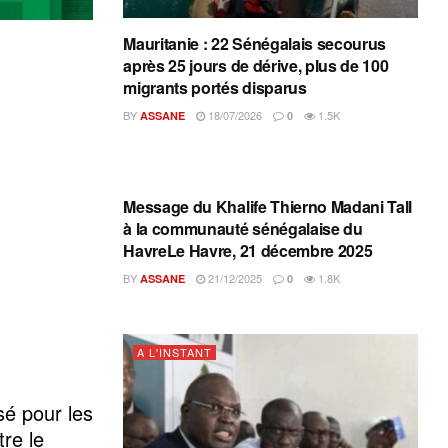
Mauritanie : 22 Sénégalais secourus
après 25 jours de dérive, plus de 100
migrants portés disparus
BY
18/07/2026
1.5K
ASSANE
0
A L'INSTANT
Message du Khalife Thierno Madani Tall
à la communauté sénégalaise du
HavreLe Havre, 21 décembre 2025
BY
21/12/2025
1.8K
ASSANE
0
A L'INSTANT
sé pour les
re le