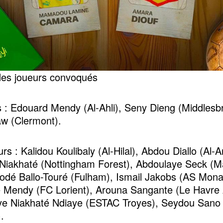
 des joueurs convoqués
 : Edouard Mendy (Al-Ahli), Seny Dieng (Middlesb
w (Clermont).
s : Kalidou Koulibaly (Al-Hilal), Abdou Diallo (Al-A
iakhaté (Nottingham Forest), Abdoulaye Seck (M
Fodé Ballo-Touré (Fulham), Ismail Jakobs (AS Mona
Mendy (FC Lorient), Arouna Sangante (Le Havre 
e Niakhaté Ndiaye (ESTAC Troyes), Seydou Sano 
.