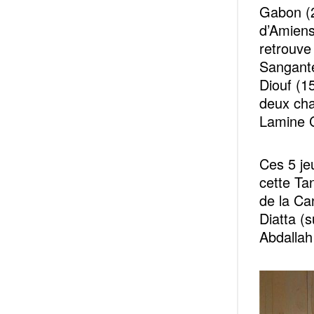
Gabon (2
d’Amiens
retrouve
Sanganté
Diouf (1
deux ch
Lamine C
Ces 5 je
cette Ta
de la Ca
Diatta (s
Abdallah