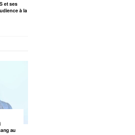
S et ses
audience à la
i
sang au