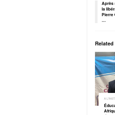
Après 
la libé
Pierre
…
Related
A L'INS
Éduca
Afriq