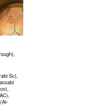
rough),
rabi Sc),
accabi
co),
AC),
(Al-