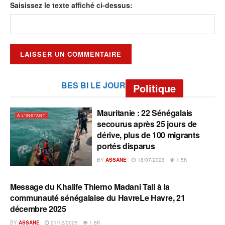
Saisissez le texte affiché ci-dessus:
BES BI LE JOUR
Politique
Mauritanie : 22 Sénégalais
A L'INSTANT
secourus après 25 jours de
dérive, plus de 100 migrants
portés disparus
BY
ASSANE
18/07/2026
1.5K
Message du Khalife Thierno Madani Tall à la
A L'INSTANT
communauté sénégalaise du HavreLe Havre, 21
décembre 2025
BY
ASSANE
21/12/2025
1.8K