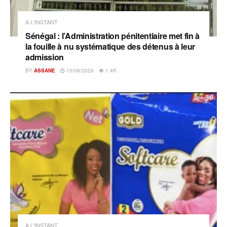
A L'INSTANT
Sénégal : l’Administration pénitentiaire met fin à
la fouille à nu systématique des détenus à leur
admission
BY
ASSANE
10/08/2026
1.4K
A L'INSTANT