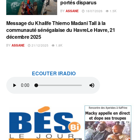
portés disparus
BY
ASSANE
18/07/2026
1.5K
Message du Khalife Thierno Madani Tall à la
A L'INSTANT
communauté sénégalaise du HavreLe Havre, 21
décembre 2025
BY
ASSANE
21/12/2025
1.8K
ECOUTER IRADIO