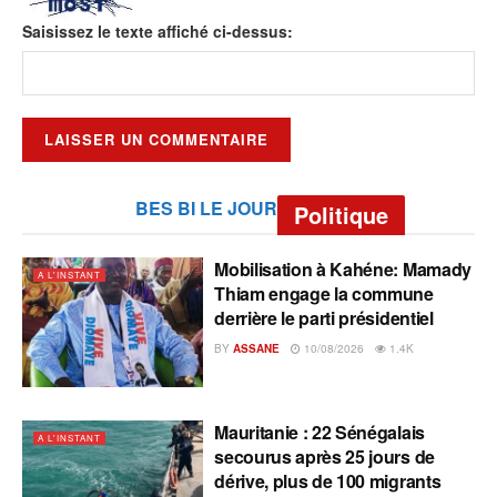
Saisissez le texte affiché ci-dessus:
BES BI LE JOUR
Politique
Mobilisation à Kahéne: Mamady
A L'INSTANT
Thiam engage la commune
derrière le parti présidentiel
BY
ASSANE
10/08/2026
1.4K
Mauritanie : 22 Sénégalais
A L'INSTANT
secourus après 25 jours de
dérive, plus de 100 migrants