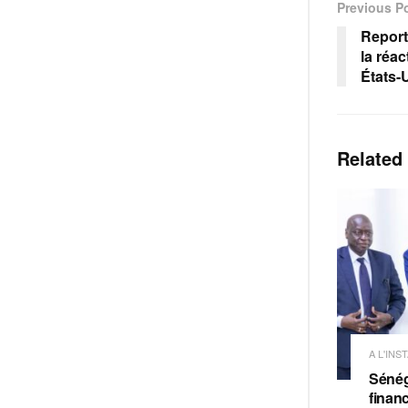
Previous P
Report 
la réa
États-
Related
A L'INS
Sénég
finan