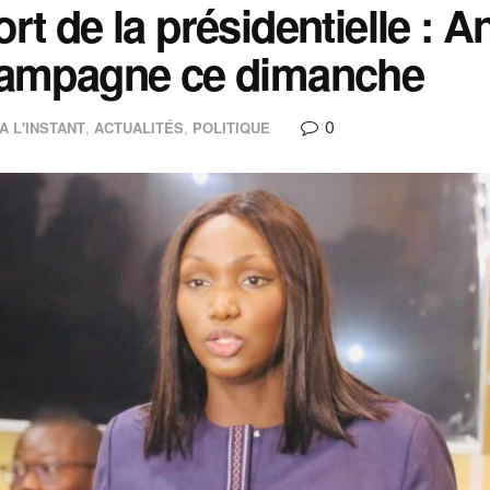
rt de la présidentielle :
campagne ce dimanche
0
A L'INSTANT
,
ACTUALITÉS
,
POLITIQUE