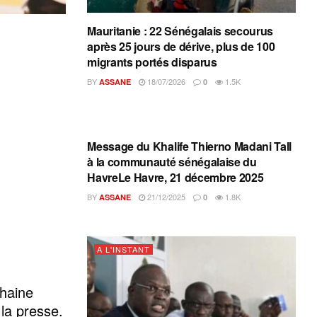
Mauritanie : 22 Sénégalais secourus
après 25 jours de dérive, plus de 100
migrants portés disparus
BY
18/07/2026
1.5K
ASSANE
0
A L'INSTANT
Message du Khalife Thierno Madani Tall
à la communauté sénégalaise du
HavreLe Havre, 21 décembre 2025
BY
21/12/2025
1.8K
ASSANE
0
A L'INSTANT
chaine
 la presse.