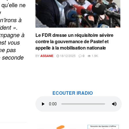
qu’elle ne
y
n’irons à
ident ».
campagne à
Le FDR dresse un réquisitoire sévère
est vous
contre la gouvernance de Pastef et
appelle à la mobilisation nationale
me pas
e seconde
BY
18/12/2025
1.9K
ASSANE
0
ECOUTER IRADIO