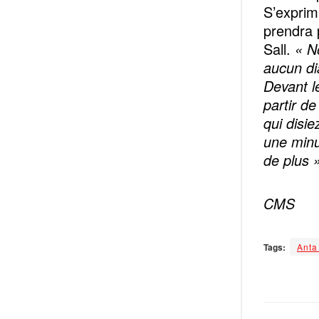
S’exprim
prendra 
Sall.
« N
aucun dia
Devant l
partir d
qui disi
une minu
de plus »
CMS
Tags:
Anta