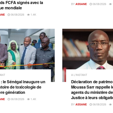
ards FCFA signés avec la
BY
06/08/2026
ASSANE
ue mondiale
06/08/2026
1.4K
ANE
TANT
A L'INSTANT
 : le Sénégal inaugure un
Déclaration de patrimo
toire de toxicologie de
Moussa Sarr rappelle l
ère génération
agents du ministère de
Justice à leurs obligat
06/08/2026
1.4K
ANE
BY
06/08/2026
ASSANE