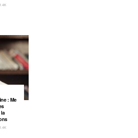
1.4K
ine : Me
es
 la
ions
1.4K