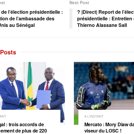
ost
Next Post
de l’élection présidentielle :
? |Direct| Report de l’élec
ction de l’ambassade des
présidentielle : Entretien
Unis au Sénégal
Thierno Alassane Sall
Posts
TANT
A L'INSTANT
al : trois accords de
Mercato : Mory Diaw da
cement de plus de 220
viseur du LOSC !