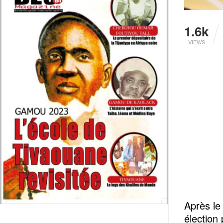
1.6k
VIEWS
Après le
élection 