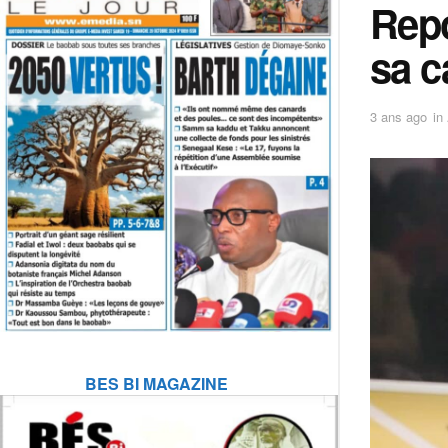
Repo
sa 
3 ans ago
in
BES BI MAGAZINE