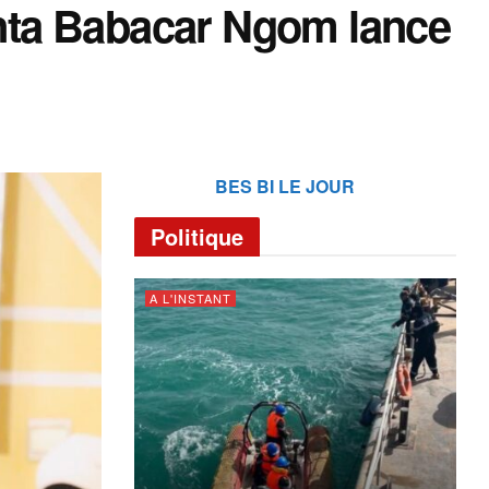
 Anta Babacar Ngom lance
BES BI LE JOUR
Politique
A L'INSTANT