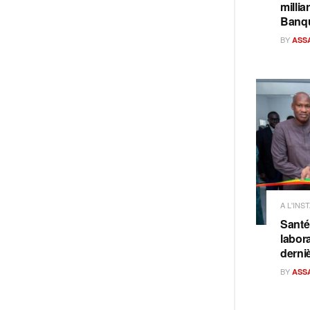
milli
Banq
BY
ASS
A L'INS
Santé
labora
derni
BY
ASS