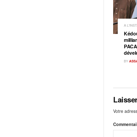
A L'INS
Kédou
millia
PACAS
dével
BY
ASS
Laisse
Votre adress
Commentai