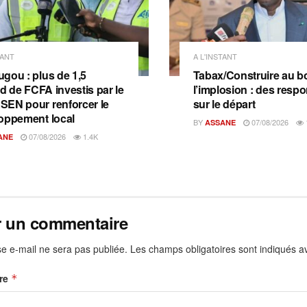
TANT
A L'INSTANT
gou : plus de 1,5
Tabax/Construire au b
rd de FCFA investis par le
l’implosion : des resp
EN pour renforcer le
sur le départ
oppement local
BY
07/08/2026
ASSANE
07/08/2026
1.4K
ANE
r un commentaire
e e-mail ne sera pas publiée.
Les champs obligatoires sont indiqués 
re
*