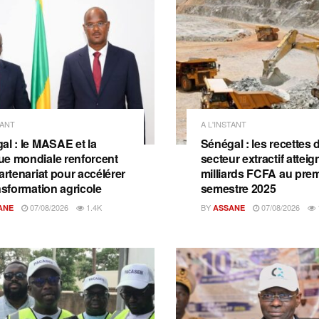
TANT
A L'INSTANT
al : le MASAE et la
Sénégal : les recettes 
e mondiale renforcent
secteur extractif attei
artenariat pour accélérer
milliards FCFA au prem
nsformation agricole
semestre 2025
07/08/2026
1.4K
BY
07/08/2026
ANE
ASSANE