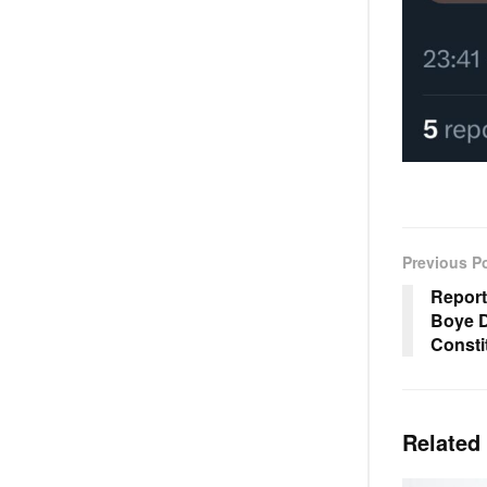
Previous P
Report 
Boye D
Consti
Related