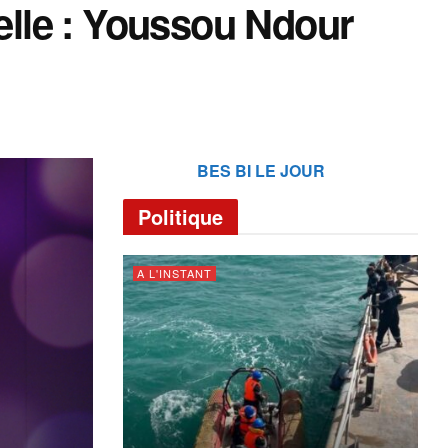
ielle : Youssou Ndour
BES BI LE JOUR
Politique
A L'INSTANT