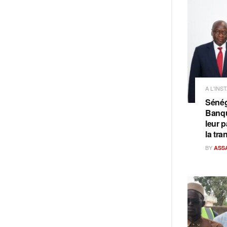
A L'INS
Sénég
Banqu
leur p
la tra
BY
ASS