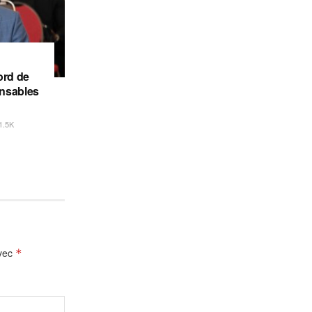
ord de
onsables
1.5K
avec
*