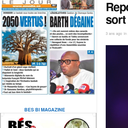
Repo
sort
3 ans ago
in
BES BI MAGAZINE