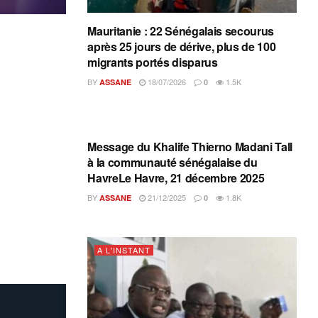
Mauritanie : 22 Sénégalais secourus
après 25 jours de dérive, plus de 100
migrants portés disparus
BY
18/07/2026
1.5K
ASSANE
0
A L'INSTANT
Message du Khalife Thierno Madani Tall
à la communauté sénégalaise du
HavreLe Havre, 21 décembre 2025
BY
21/12/2025
1.8K
ASSANE
0
A L'INSTANT