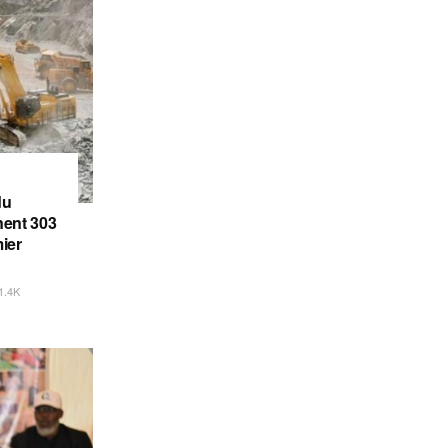
du
gnent 303
ier
1.4K