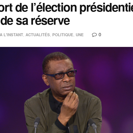
rt de l’élection président
 de sa réserve
0
A L'INSTANT
,
ACTUALITÉS
,
POLITIQUE
,
UNE