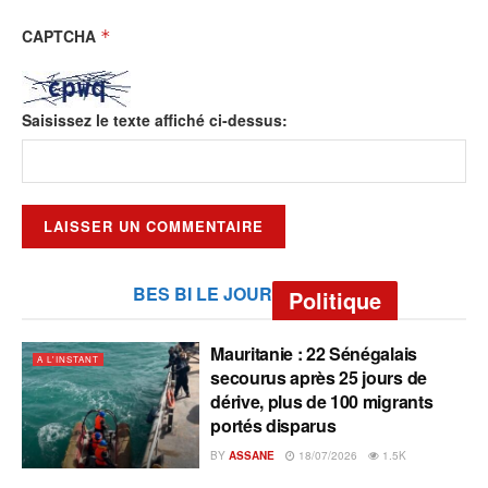
CAPTCHA
*
Saisissez le texte affiché ci-dessus:
BES BI LE JOUR
Politique
Mauritanie : 22 Sénégalais
A L'INSTANT
secourus après 25 jours de
dérive, plus de 100 migrants
portés disparus
BY
ASSANE
18/07/2026
1.5K