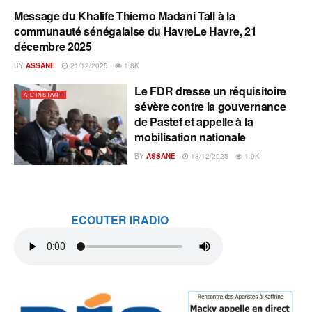
Message du Khalife Thierno Madani Tall à la
A L'INSTANT
communauté sénégalaise du HavreLe Havre, 21
décembre 2025
BY
ASSANE
21/12/2025
1.8K
Le FDR dresse un réquisitoire
A L'INSTANT
sévère contre la gouvernance
de Pastef et appelle à la
mobilisation nationale
BY
ASSANE
18/12/2025
1.9K
ECOUTER IRADIO