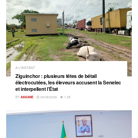
A L'INSTANT
Ziguinchor : plusieurs têtes de bétail
électrocutées, les éleveurs accusent la Senelec
et interpellent l’État
BY
ASSANE
06/08/2026
1.5K