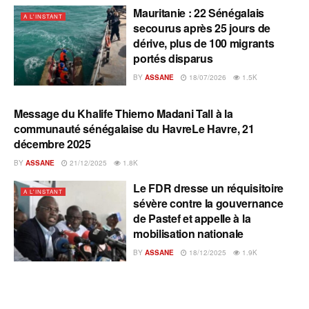
Mauritanie : 22 Sénégalais
A L'INSTANT
secourus après 25 jours de
dérive, plus de 100 migrants
portés disparus
BY
ASSANE
18/07/2026
1.5K
Message du Khalife Thierno Madani Tall à la
A L'INSTANT
communauté sénégalaise du HavreLe Havre, 21
décembre 2025
BY
ASSANE
21/12/2025
1.8K
Le FDR dresse un réquisitoire
A L'INSTANT
sévère contre la gouvernance
de Pastef et appelle à la
mobilisation nationale
BY
ASSANE
18/12/2025
1.9K