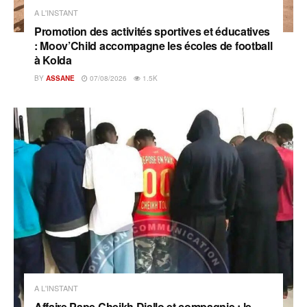
A L'INSTANT
Promotion des activités sportives et éducatives
: Moov’Child accompagne les écoles de football
à Kolda
BY
ASSANE
07/08/2026
1.5K
A L'INSTANT
Affaire Pape Cheikh Diallo et compagnie : le