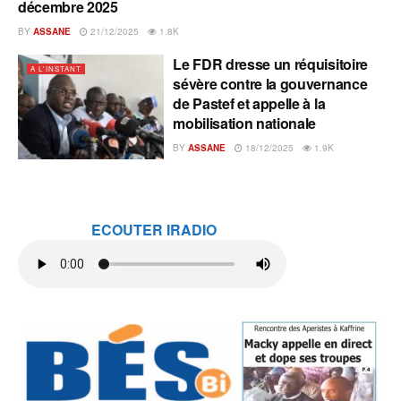
décembre 2025
BY
ASSANE
21/12/2025
1.8K
Le FDR dresse un réquisitoire
A L'INSTANT
sévère contre la gouvernance
de Pastef et appelle à la
mobilisation nationale
BY
ASSANE
18/12/2025
1.9K
ECOUTER IRADIO