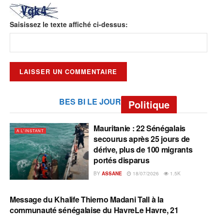
Saisissez le texte affiché ci-dessus:
BES BI LE JOUR
Politique
Mauritanie : 22 Sénégalais
A L'INSTANT
secourus après 25 jours de
dérive, plus de 100 migrants
portés disparus
BY
ASSANE
18/07/2026
1.5K
Message du Khalife Thierno Madani Tall à la
A L'INSTANT
communauté sénégalaise du HavreLe Havre, 21