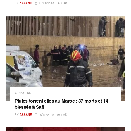
BY
ASSANE
21/12/2025
1.8K
A L'INSTANT
Pluies torrentielles au Maroc : 37 morts et 14
blessés à Safi
BY
ASSANE
15/12/2025
1.6K