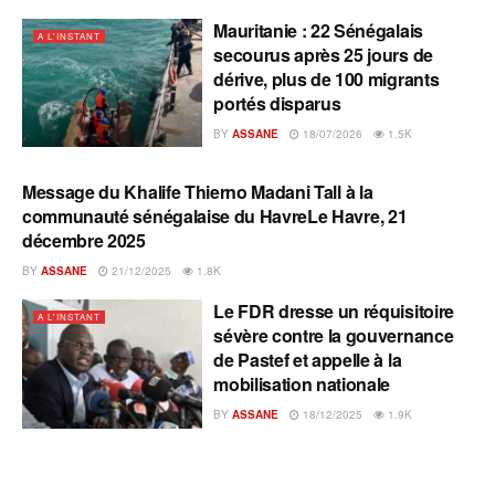
Mauritanie : 22 Sénégalais
A L'INSTANT
secourus après 25 jours de
dérive, plus de 100 migrants
portés disparus
BY
ASSANE
18/07/2026
1.5K
Message du Khalife Thierno Madani Tall à la
A L'INSTANT
communauté sénégalaise du HavreLe Havre, 21
décembre 2025
BY
ASSANE
21/12/2025
1.8K
Le FDR dresse un réquisitoire
A L'INSTANT
sévère contre la gouvernance
de Pastef et appelle à la
mobilisation nationale
BY
ASSANE
18/12/2025
1.9K