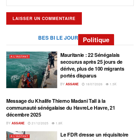
BES BI LE JOUR
Politique
Mauritanie : 22 Sénégalais
A L'INSTANT
secourus après 25 jours de
dérive, plus de 100 migrants
portés disparus
BY
ASSANE
18/07/2026
1.5K
Message du Khalife Thierno Madani Tall à la
A L'INSTANT
communauté sénégalaise du HavreLe Havre, 21
décembre 2025
BY
ASSANE
21/12/2025
1.8K
Le FDR dresse un réquisitoire
A L'INSTANT