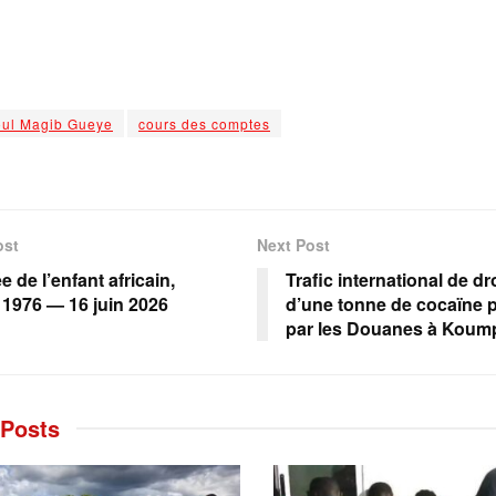
ul Magib Gueye
cours des comptes
ost
Next Post
 de l’enfant africain,
Trafic international de d
n 1976 — 16 juin 2026
d’une tonne de cocaïne p
par les Douanes à Kou
Posts