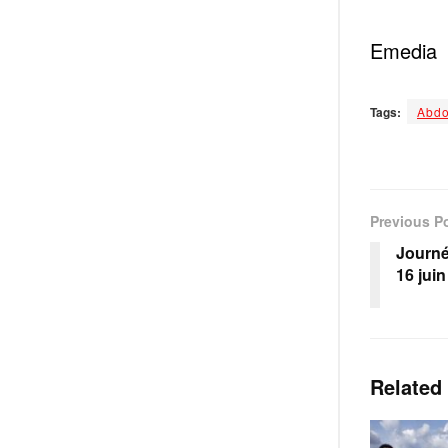
‎Emedia
Tags:
Abdo
Previous P
Journée
‎16 jui
Related