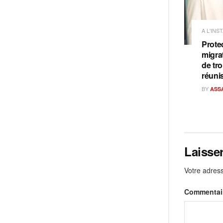
A L'INS
Prote
migra
de tro
réuni
BY
ASS
Laisse
Votre adress
Commentai