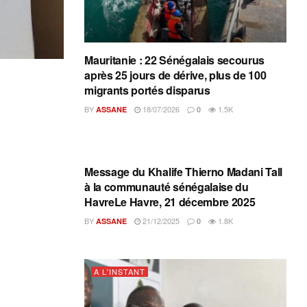
Mauritanie : 22 Sénégalais secourus
après 25 jours de dérive, plus de 100
migrants portés disparus
BY
18/07/2026
1.5K
ASSANE
0
A L'INSTANT
Message du Khalife Thierno Madani Tall
à la communauté sénégalaise du
HavreLe Havre, 21 décembre 2025
BY
21/12/2025
1.8K
ASSANE
0
A L'INSTANT