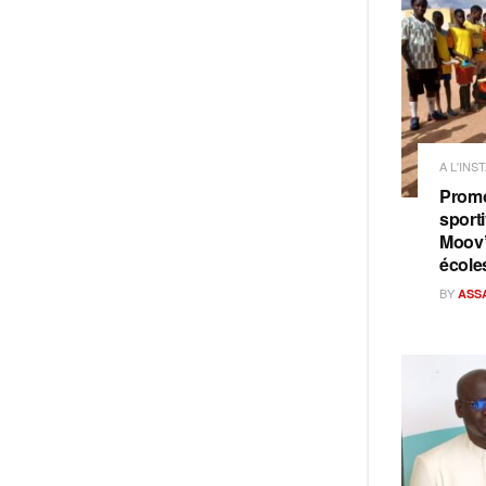
A L'INS
Promo
sporti
Moov’
école
BY
ASS