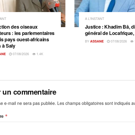
TANT
A L'INSTANT
ction des oiseaux
Justice : Khadim Bâ, d
teurs : les parlementaires
général de Locafrique, 
is pays ouest-africains
BY
07/08/2026
ASSANE
s à Saly
07/08/2026
1.4K
ANE
r un commentaire
e e-mail ne sera pas publiée.
Les champs obligatoires sont indiqués 
re
*