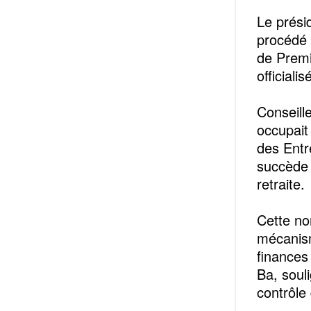
‎Le prés
procédé 
de Premi
officiali
‎Conseil
occupait
des Entre
succède 
retraite.
‎Cette n
mécanism
finances
Ba, soul
contrôle 