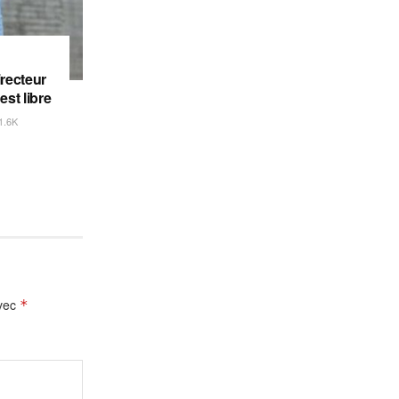
irecteur
est libre
1.6K
avec
*