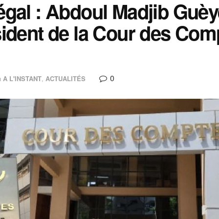
gal : Abdoul Madjib Guè
ident de la Cour des Com
0
n
A L'INSTANT
,
ACTUALITÉS