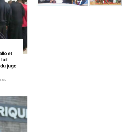
llo et
fait
 du juge
1.5K