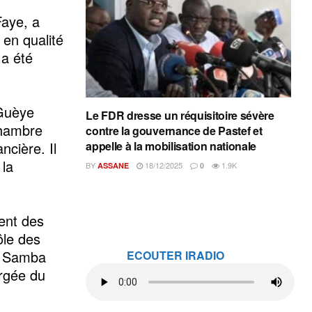
Faye, a
en qualité
 a été
 Guèye
Le FDR dresse un réquisitoire sévère
Chambre
contre la gouvernance de Pastef et
ncière. Il
appelle à la mobilisation nationale
 la
BY
18/12/2025
1.9K
ASSANE
0
ent des
ôle des
ar Samba
ECOUTER IRADIO
argée du