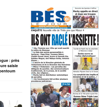
rogue : près
ure saisie
mpentoum