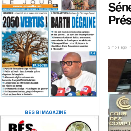
Séné
Prés
2 mois ago
i
BES BI MAGAZINE