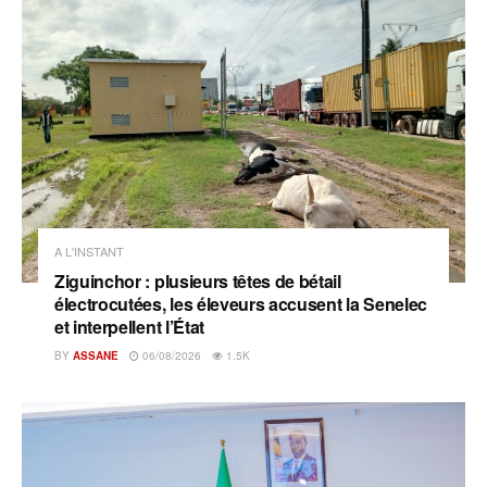
A L'INSTANT
Ziguinchor : plusieurs têtes de bétail
électrocutées, les éleveurs accusent la Senelec
et interpellent l’État
BY
ASSANE
06/08/2026
1.5K