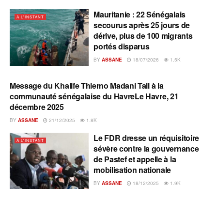
Mauritanie : 22 Sénégalais
A L'INSTANT
secourus après 25 jours de
dérive, plus de 100 migrants
portés disparus
BY
ASSANE
18/07/2026
1.5K
Message du Khalife Thierno Madani Tall à la
A L'INSTANT
communauté sénégalaise du HavreLe Havre, 21
décembre 2025
BY
ASSANE
21/12/2025
1.8K
Le FDR dresse un réquisitoire
A L'INSTANT
sévère contre la gouvernance
de Pastef et appelle à la
mobilisation nationale
BY
ASSANE
18/12/2025
1.9K